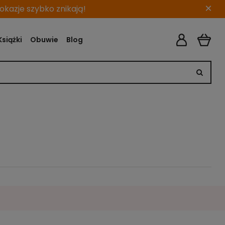
×
kazje szybko znikają!
Książki
Obuwie
Blog