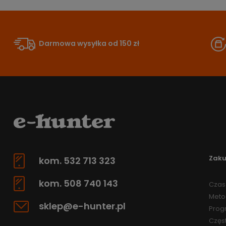
Darmowa wysyłka od 150 zł
Zak
kom. 532 713 323
kom. 508 740 143
Czas 
Meto
sklep@e-hunter.pl
Prog
Częs