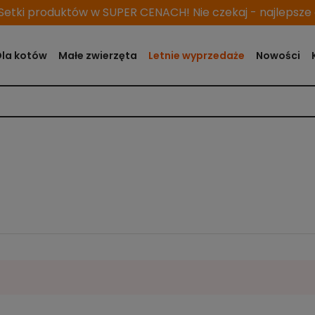
etki produktów w SUPER CENACH! Nie czekaj - najlepsze o
Dla kotów
Małe zwierzęta
Letnie wyprzedaże
Nowości