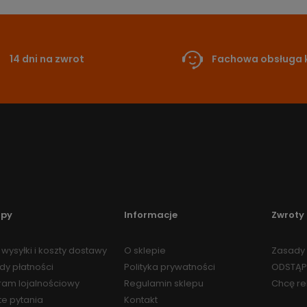
14 dni na zwrot
Fachowa obsługa k
upy
Informacje
Zwroty 
wysyłki i koszty dostawy
O sklepie
Zasady 
dy płatności
Polityka prywatności
ODSTĄP
ram lojalnościowy
Regulamin sklepu
Chcę r
te pytania
Kontakt