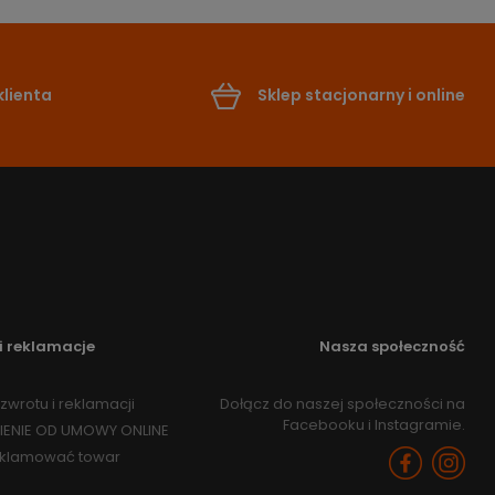
lienta
Sklep stacjonarny i online
i reklamacje
Nasza społeczność
zwrotu i reklamacji
Dołącz do naszej społeczności na
Facebooku i Instagramie.
IENIE OD UMOWY ONLINE
eklamować towar