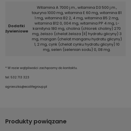
Witamina A 7000 j.m., witamina D3 500 j.m.,
tauryna 1000 mg, witamina E 60 mg, witamina B1
1 mg, witamina B2 2, 4 mg, witamina B5 2 mg,
witamina B12 0, 004 mg, witamina PP 4 mg, L-
Dodatki
karnityna 180 mg, cholina (chlorek choliny) 270
żywieniowe
mg, żelazo (chelat żelaza [II] hydratu glicyny) 3
mg, mangan (chelat manganu hydratu glicyny)
1, 2 mg, cynk (chelat cynku hydratu glicyny) 10
mg, selen (selenian sodu) 0, 08 mg.
* W razie wątpliwości zachęcamy do kontaktu.
tel: 532 713 323
agnieszka@ecolifegroup.pl
Produkty powiązane