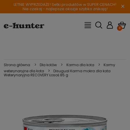
LETNIE WYPRZEDAŻE! Setki produktów w SUPER CENACH!
×
Nie czekaj - najlepsze okazje szybko znikają!
>
>
>
Strona główna
Dla kotów
Karma dla kota
Karmy
>
weterynaryjne dla kota
Disugual Karma mokra dla kota
Weterynaryjna RECOVERY Łosoś 85 g