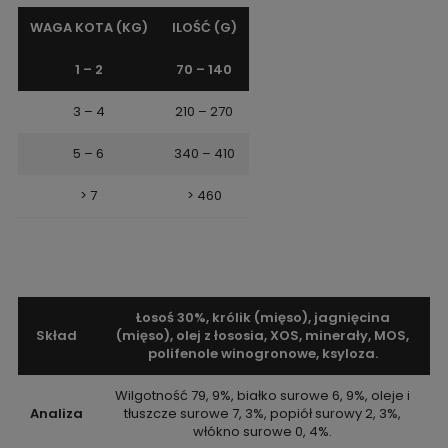
WAGA KOTA (KG)
ILOŚĆ (G)
1 – 2
70 – 140
3 – 4
210 – 270
5 – 6
340 – 410
> 7
> 460
Łosoś 30%, królik (mięso), jagnięcina
Skład
(mięso), olej z łososia, XOS, minerały, MOS,
polifenole winogronowe, ksyloza.
Wilgotność 79, 9%, białko surowe 6, 9%, oleje i
Analiza
tłuszcze surowe 7, 3%, popiół surowy 2, 3%,
włókno surowe 0, 4%.