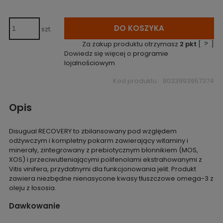
DO KOSZYKA
szt.
Za zakup produktu otrzymasz
2
pkt
[
?
]
Dowiedz się więcej o
programie
lojalnościowym
Kod produktu:
8033993957374
Opis
Disugual RECOVERY to zbilansowany pod względem
odżywczym i kompletny pokarm zawierający witaminy i
minerały, zintegrowany z prebiotycznym błonnikiem (MOS,
XOS) i przeciwutleniającymi polifenolami ekstrahowanymi z
Vitis vinifera, przydatnymi dla funkcjonowania jelit. Produkt
zawiera niezbędne nienasycone kwasy tłuszczowe omega-3 z
oleju z łososia.
Dawkowanie