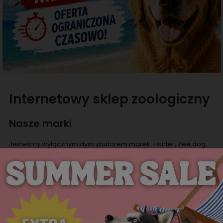
Internetowy sklep zoologiczny
Nasze marki
Jesteśmy wyłącznym dystrybutorem marek: Hunter, Zee.dog,
Curli, Flamingo, Bubeck, Freedog, oferujących wysokiej jakości
produkty dla psów i kotów oraz producentem ekologicznych
worków Eco Pets. Jesteśmy również dystrybutorem Rouchette -
marki oferującej obuwie dla kobiet, mężczyzn i dzieci.