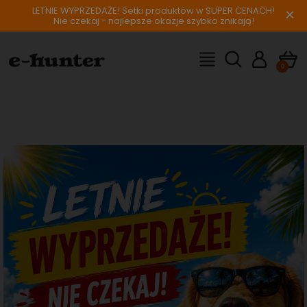
LETNIE WYPRZEDAŻE! Setki produktów w SUPER CENACH!
×
Nie czekaj - najlepsze okazje szybko znikają!