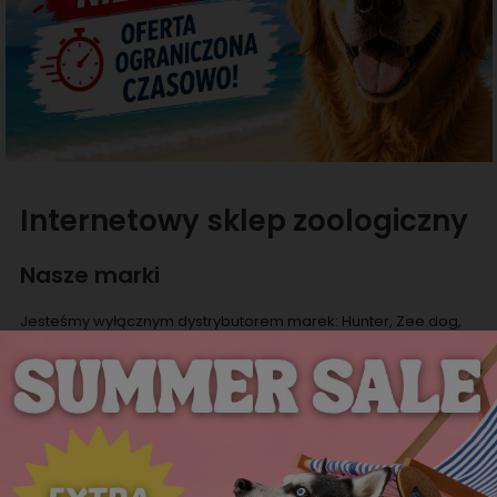
Internetowy sklep zoologiczny
Nasze marki
Jesteśmy wyłącznym dystrybutorem marek: Hunter, Zee.dog,
Curli, Flamingo, Bubeck, Freedog, oferujących wysokiej jakości
produkty dla psów i kotów oraz producentem ekologicznych
worków Eco Pets. Jesteśmy również dystrybutorem Rouchette -
marki oferującej obuwie dla kobiet, mężczyzn i dzieci.