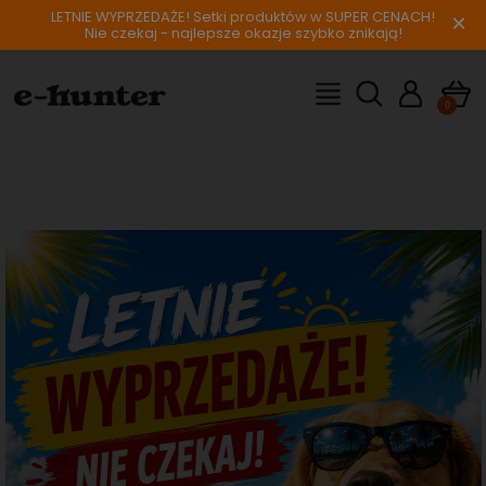
LETNIE WYPRZEDAŻE! Setki produktów w SUPER CENACH!
×
Nie czekaj - najlepsze okazje szybko znikają!