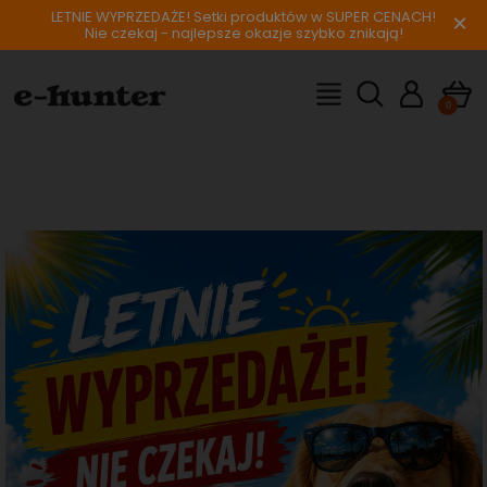
LETNIE WYPRZEDAŻE! Setki produktów w SUPER CENACH!
×
Nie czekaj - najlepsze okazje szybko znikają!