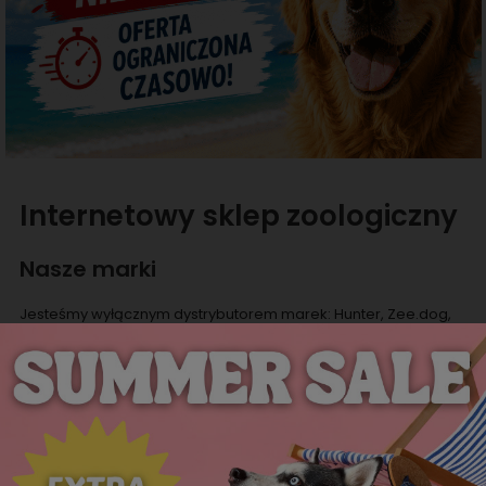
Internetowy sklep zoologiczny
Nasze marki
Jesteśmy wyłącznym dystrybutorem marek: Hunter, Zee.dog,
Curli, Flamingo, Bubeck, Freedog, oferujących wysokiej jakości
produkty dla psów i kotów oraz producentem ekologicznych
worków Eco Pets. Jesteśmy również dystrybutorem Rouchette -
marki oferującej obuwie dla kobiet, mężczyzn i dzieci.