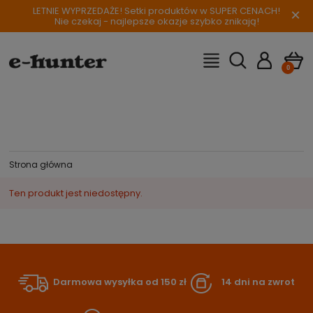
LETNIE WYPRZEDAŻE! Setki produktów w SUPER CENACH!
×
Nie czekaj - najlepsze okazje szybko znikają!
Strona główna
Ten produkt jest niedostępny.
Darmowa wysyłka od 150 zł
14 dni na zwrot