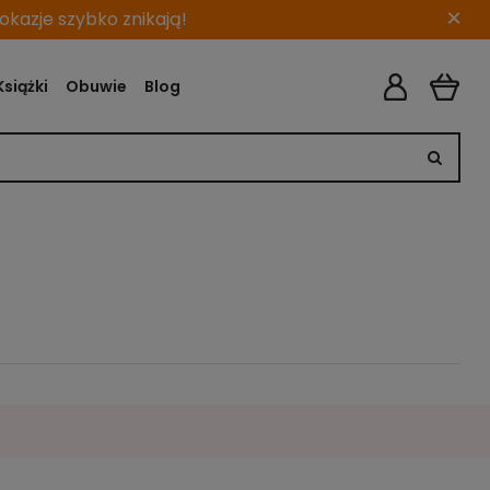
×
kazje szybko znikają!
Książki
Obuwie
Blog