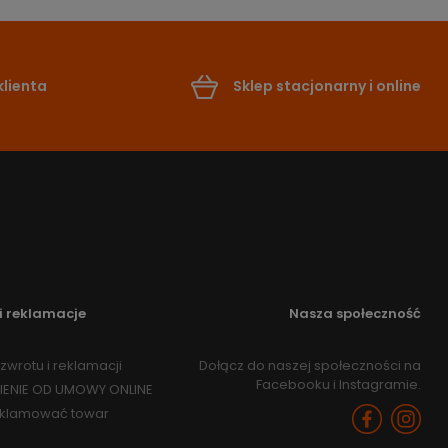
lienta
Sklep stacjonarny i online
i reklamacje
Nasza społeczność
zwrotu i reklamacji
Dołącz do naszej społeczności na
Facebooku i Instagramie.
IENIE OD UMOWY ONLINE
eklamować towar