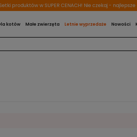
etki produktów w SUPER CENACH! Nie czekaj - najlepsze o
Dla kotów
Małe zwierzęta
Letnie wyprzedaże
Nowości