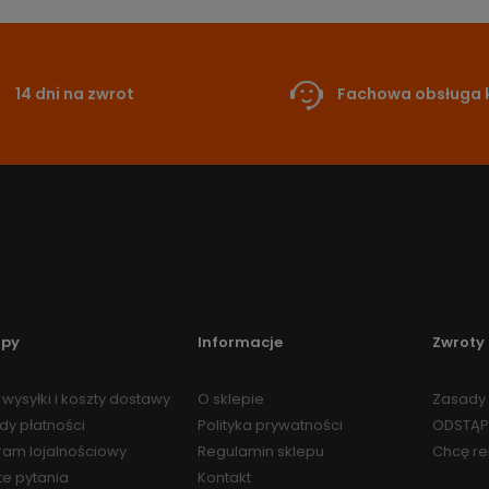
14 dni na zwrot
Fachowa obsługa k
upy
Informacje
Zwroty 
wysyłki i koszty dostawy
O sklepie
Zasady 
dy płatności
Polityka prywatności
ODSTĄP
ram lojalnościowy
Regulamin sklepu
Chcę r
te pytania
Kontakt