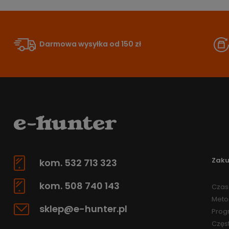
Darmowa wysyłka od 150 zł
Zak
kom. 532 713 323
kom. 508 740 143
Czas 
Meto
sklep@e-hunter.pl
Prog
Częs