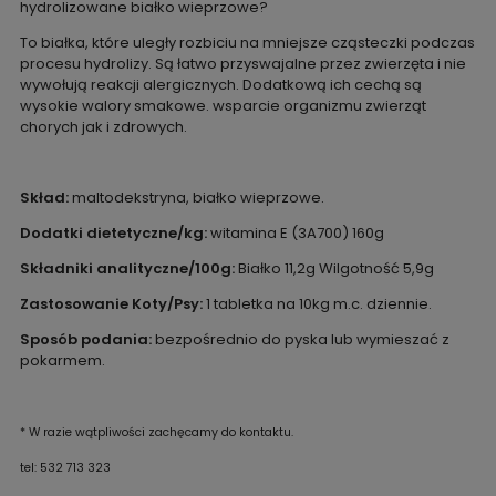
hydrolizowane białko wieprzowe?
To białka, które uległy rozbiciu na mniejsze cząsteczki podczas
procesu hydrolizy. Są łatwo przyswajalne przez zwierzęta i nie
wywołują reakcji alergicznych. Dodatkową ich cechą są
wysokie walory smakowe. wsparcie organizmu zwierząt
chorych jak i zdrowych.
Skład:
maltodekstryna, białko wieprzowe.
Dodatki dietetyczne/kg:
witamina E (3A700) 160g
Składniki analityczne/100g:
Białko 11,2g Wilgotność 5,9g
Zastosowanie Koty/Psy:
1 tabletka na 10kg m.c. dziennie.
Sposób podania:
bezpośrednio do pyska lub wymieszać z
pokarmem.
* W razie wątpliwości zachęcamy do kontaktu.
tel: 532 713 323