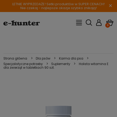
LETNIE WYPRZEDAŻE! Setki produktów w SUPER CENACH!
×
Nie czekaj - najlepsze okazje szybko znikają!
>
>
>
Strona główna
Dla psów
Karma dla psa
>
>
Specjalistyczne potrzeby
Suplementy
Holista witamina E
dla zwierząt w tabletkach 90 szt.