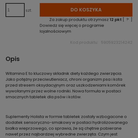
DO KOSZYKA
szt.
Za zakup produktu otrzymasz
12
pkt
[
?
]
Dowiedz się więcej o
programie
lojalnościowym
Kod produktu:
5905923214242
Opis
Witamina E to kluczowy składnik diety każdego zwierzęcia.
Jako potężny przeciwutleniacz, chroni organizm psa i kota
przed stresem oksydacyjnym oraz uszkodzeniami komórek
wywołanymi przez wolne rodniki. Nowa formuła w postaci
smacznych tabletek dla psów i kotów.
Suplementy Holista w formie tabletek zostały wzbogacone o
dodatek sensoryczno-smakowy w postaci hydrolizowanego
białka wieprzowego, co sprawia, że są chętnie pobierane
nawet przez najbardziej wybredne zwierzęta. Czym jest