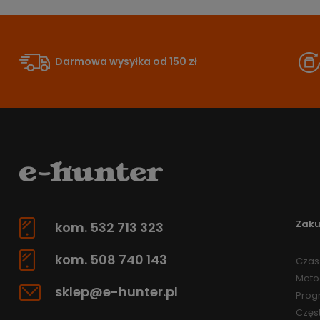
Darmowa wysyłka od 150 zł
Zak
kom. 532 713 323
kom. 508 740 143
Czas 
Meto
sklep@e-hunter.pl
Prog
Częs