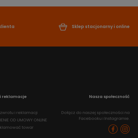
lienta
Sklep stacjonarny i online
i reklamacje
Nasza społeczność
zwrotu i reklamacji
Dołącz do naszej społeczności na
Facebooku i Instagramie.
IENIE OD UMOWY ONLINE
eklamować towar