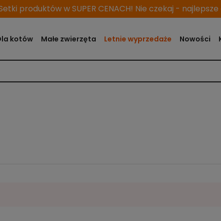
etki produktów w SUPER CENACH! Nie czekaj - najlepsze o
Dla kotów
Małe zwierzęta
Letnie wyprzedaże
Nowości