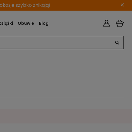
×
kazje szybko znikają!
Książki
Obuwie
Blog