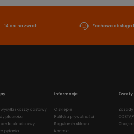
14 dni na zwrot
Fachowa obsługa k
upy
Informacje
Zwroty 
wysyłki i koszty dostawy
O sklepie
Zasady 
dy płatności
Polityka prywatności
ODSTĄP
ram lojalnościowy
Regulamin sklepu
Chcę r
te pytania
Kontakt