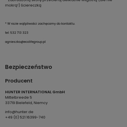
mokrą!) ściereczką
* W razie wątpliwości zachęcamy do kontaktu.
tel: 532 713 323
agnieszka@ecolifegroup.pl
Bezpieczeństwo
Producent
HUNTER INTERNATIONAL GmbH
Mittelbreede 5
33719 Bielefeld, Niemcy
info@hunter.de
+49 (0) 521 16399-740