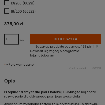
13/200 (60231)
18/200 (60232)
375,00 zł
DO KOSZYKA
szt.
Za zakup produktu otrzymasz
125
pkt
[
?
]
Dowiedz się więcej o
programie
lojalnościowym
*
- Pole wymagane
Kod produktu:
60231
Opis
Przepinana smycz dla psa z kolekcji Hunting
to najlepsze
rozwiązanie dla aktywnego psa i jego właściciela.
Akcesorium wykonane zostało ze skóry z nubuku. To sprawia,