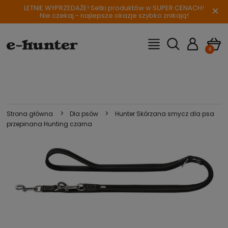
LETNIE WYPRZEDAŻE! Setki produktów w SUPER CENACH!
×
Nie czekaj - najlepsze okazje szybko znikają!
>
>
Strona główna
Dla psów
Hunter Skórzana smycz dla psa
przepinana Hunting czarna