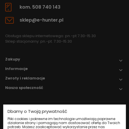
kom. 508 740 143
sklep@e-hunter.pl
Obsługa sklepu internetowego: pn.-pt 7.30-15.30
Sklep stacjonarny: pn.-pt. 7.30-15.30
Zakupy
Informacje
Zwroty i reklamacje
Nasza społeczność
Dbamy o Twoją prywatność
Nadzór nad obrotem produktami
leczniczymi weterynaryjnymi sprawuje
Pliki cookies i pokrewne im technologie umożliwiają poprawne
działanie strony i pomagają nam dostosować ofertę do Twoich
Wojewódzki Inspektorat Weterynarii w
potrzeb. Możesz zaakceptować wykorzystanie przez nas