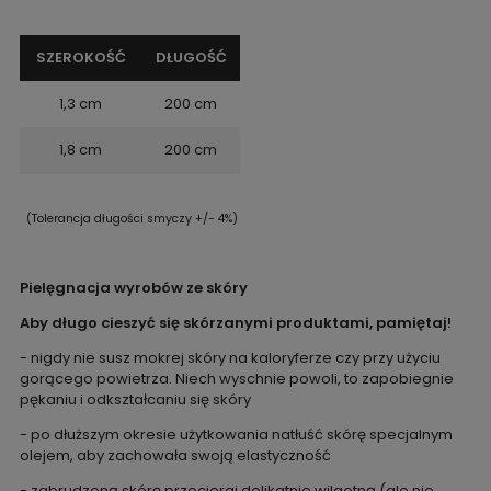
SZEROKOŚĆ
DŁUGOŚĆ
1,3 cm
200 cm
1,8 cm
200 cm
(Tolerancja długości smyczy +/- 4%)
Pielęgnacja wyrobów ze skóry
Aby długo cieszyć się skórzanymi produktami, pamiętaj!
- nigdy nie susz mokrej skóry na kaloryferze czy przy użyciu
gorącego powietrza. Niech wyschnie powoli, to zapobiegnie
pękaniu i odkształcaniu się skóry
- po dłuższym okresie użytkowania natłuść skórę specjalnym
olejem, aby zachowała swoją elastyczność
- zabrudzoną skórę przecieraj delikatnie wilgotną (ale nie