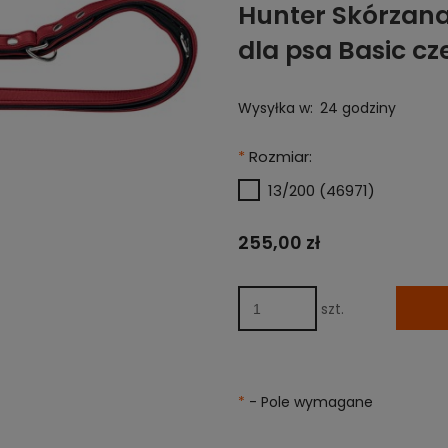
Hunter Skórzan
dla psa Basic c
Wysyłka w:
24 godziny
*
Rozmiar:
13/200 (46971)
255,00 zł
szt.
*
- Pole wymagane