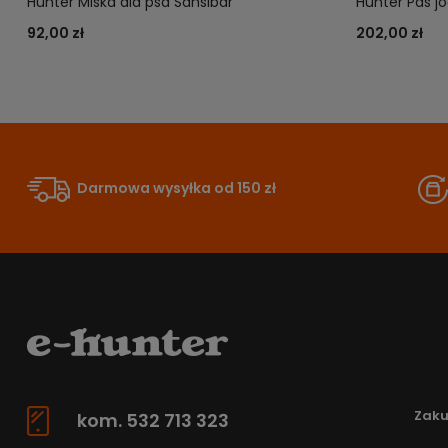
Hunter Miska dla psa Sansibar
Hunter Pas j
92,00 zł
202,00 zł
Darmowa wysyłka od 150 zł
Zak
kom. 532 713 323