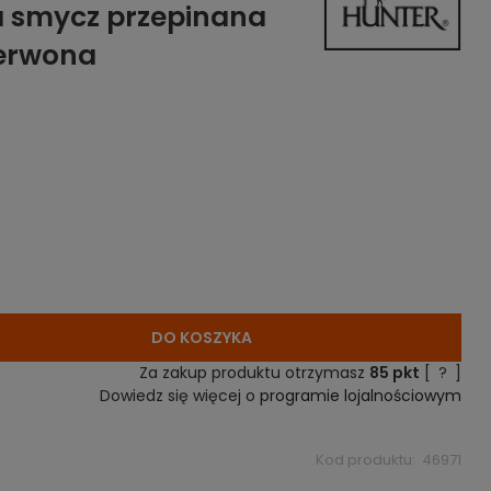
a smycz przepinana
zerwona
DO KOSZYKA
Za zakup produktu otrzymasz
85
pkt
[
?
]
Dowiedz się więcej o
programie lojalnościowym
Kod produktu:
46971