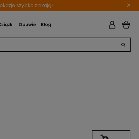
×
kazje szybko znikają!
Książki
Obuwie
Blog