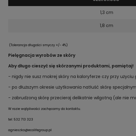
1,3 cm
1,8 cm
(Tolerancja długości smyczy +/- 4%)
Pielęgnacja wyrobów ze skóry
Aby długo cieszyć się skórzanymi produktami, pamiętaj!
- nigdy nie susz mokrej skóry na kaloryferze czy przy użyciu
- po dłuższym okresie użytkowania natłuść skórę specjalny
- zabrudzoną skórę przecieraj delikatnie wilgotną (ale nie m
W razie wątpliwości zachęcamy do kontaktu.
tel: 532 713 323
agnieszka@ecolifegroup.pl