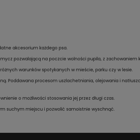
zydatne akcesorium każdego psa.
 smycz pozwalającą na poczcie wolności pupila, z zachowaniem 
 różnych warunków spotykanych w mieście, parku czy w lesie.
iną. Poddawana procesom uszlachetniania, olejowania i natłuszc
nienie o możliwości stosowania jej przez długi czas.
m suchym miejscu i pozwolić samoistnie wyschnąć.