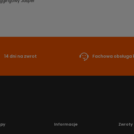
oggingowy Jasper
14 dni na zwrot
Fachowa obsługa k
upy
Informacje
Zwroty 