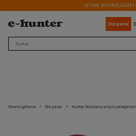
LETNIE WYPRZEDAŻE! S
Dla psów
>
>
Strona główna
Dla psów
Hunter Skórzana smycz przepinan