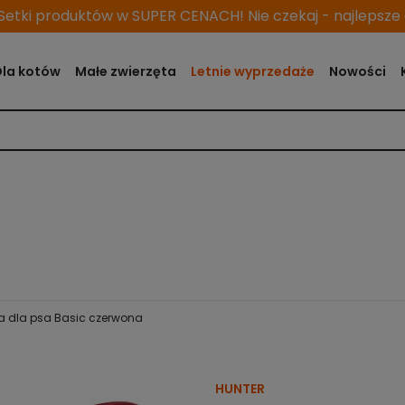
etki produktów w SUPER CENACH! Nie czekaj - najlepsze o
Dla kotów
Małe zwierzęta
Letnie wyprzedaże
Nowości
a dla psa Basic czerwona
HUNTER