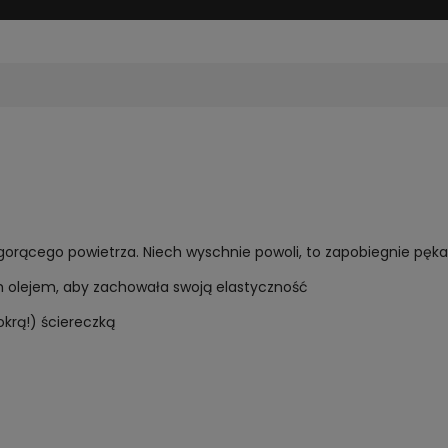
 gorącego powietrza. Niech wyschnie powoli, to zapobiegnie pękan
m olejem, aby zachowała swoją elastyczność
okrą!) ściereczką