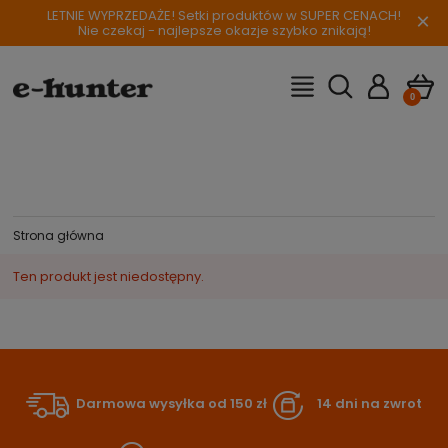
LETNIE WYPRZEDAŻE! Setki produktów w SUPER CENACH!
×
Nie czekaj - najlepsze okazje szybko znikają!
Strona główna
Ten produkt jest niedostępny.
Darmowa wysyłka od 150 zł
14 dni na zwrot