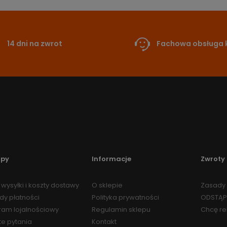
14 dni na zwrot
Fachowa obsługa k
upy
Informacje
Zwroty 
wysyłki i koszty dostawy
O sklepie
Zasady 
dy płatności
Polityka prywatności
ODSTĄP
ram lojalnościowy
Regulamin sklepu
Chcę r
te pytania
Kontakt