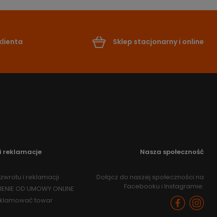
lienta
Sklep stacjonarny i online
i reklamacje
Nasza społeczność
zwrotu i reklamacji
Dołącz do naszej społeczności na
Facebooku i Instagramie.
IENIE OD UMOWY ONLINE
eklamować towar