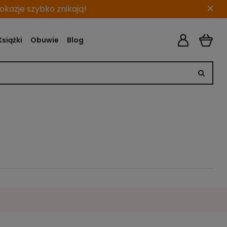
×
kazje szybko znikają!
Książki
Obuwie
Blog