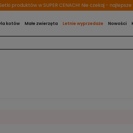
etki produktów w SUPER CENACH! Nie czekaj - najlepsze o
Dla kotów
Małe zwierzęta
Letnie wyprzedaże
Nowości