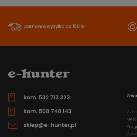
Darmowa wysyłka od 150 zł
Zak
kom. 532 713 323
kom. 508 740 143
Czas 
Meto
sklep@e-hunter.pl
Prog
Częs