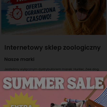
Internetowy sklep zoologiczny
Nasze marki
Jesteśmy wyłącznym dystrybutorem marek: Hunter, Zee.dog,
Curli, Flamingo, Bubeck, Freedog, oferujących wysokiej jakości
produkty dla psów i kotów oraz producentem ekologicznych
worków Eco Pets. Jesteśmy również dystrybutorem Rouchette -
marki oferującej obuwie dla kobiet, mężczyzn i dzieci.