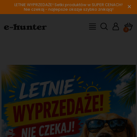
LETNIE WYPRZEDAŻE! Setki produktów w SUPER CENACH!
×
Nie czekaj - najlepsze okazje szybko znikają!