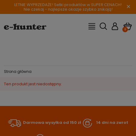
LETNIE WYPRZEDAŻE! Setki produktów w SUPER CENACH!
×
Nie czekaj - najlepsze okazje szybko znikają!
Strona główna
Ten produkt jest niedostępny.
Darmowa wysyłka od 150 zł
14 dni na zwrot