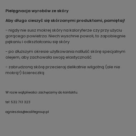
Pielęgnacja wyrobów ze skóry
Aby długo cieszyć się skórzanymi produktami, pamiętaj!
- nigdy nie susz mokrej skóry na kaloryferze czy przy użyciu
gorącego powietrza. Niech wyschnie powoli, to zapobiegnie
pękaniu i odkształcaniu się skóry
- po dłuższym okresie użytkowania natłuść skórę specjalnym
olejem, aby zachowała swoją elastyczność
- zabrudzoną skórę przecieraj delikatnie wilgotną (ale nie
mokrą!) ściereczką
W razie wątpliwości zachęcamy do kontaktu.
tel: 532 713 323
agnieszka@ecolifegroup.pl