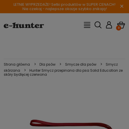
LETNIE WYPRZEDAŻE! Setki produktów w SUPER CENACH!
×
Nie czekaj - najlepsze okazje szybko znikają!
>
>
>
Strona główna
Dla psów
Smycze dla psów
Smycz
>
skórzana
Hunter Smycz przepinana dla psa Solid Education ze
skóry bydlęcej czerwona