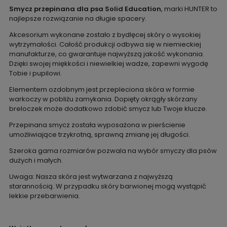
Smycz przepinana dla psa Solid Education
, marki HUNTER to
najlepsze rozwiązanie na długie spacery.
Akcesorium wykonane zostało z bydlęcej skóry o wysokiej
wytrzymałości. Całość produkcji odbywa się w niemieckiej
manufakturze, co gwarantuje najwyższą jakość wykonania.
Dzięki swojej miękkości i niewielkiej wadze, zapewni wygodę
Tobie i pupilowi.
Elementem ozdobnym jest przepleciona skóra w formie
warkoczy w pobliżu zamykania. Dopięty okrągły skórzany
breloczek może dodatkowo zdobić smycz lub Twoje klucze.
Przepinana smycz została wyposażona w pierścienie
umożliwiające trzykrotną, sprawną zmianę jej długości.
Szeroka gama rozmiarów pozwala na wybór smyczy dla psów
dużych i małych.
Uwaga: Nasza skóra jest wytwarzana z najwyższą
starannością. W przypadku skóry barwionej mogą wystąpić
lekkie przebarwienia.