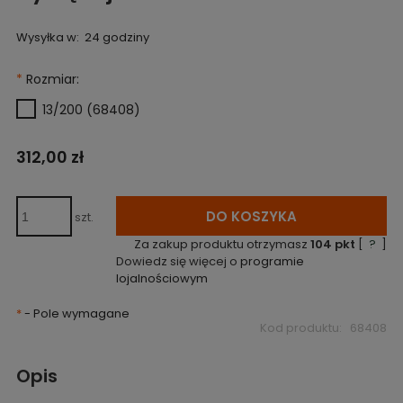
Wysyłka w:
24 godziny
*
Rozmiar:
13/200 (68408)
312,00 zł
DO KOSZYKA
szt.
Za zakup produktu otrzymasz
104
pkt
[
?
]
Dowiedz się więcej o
programie
lojalnościowym
*
- Pole wymagane
Kod produktu:
68408
Opis