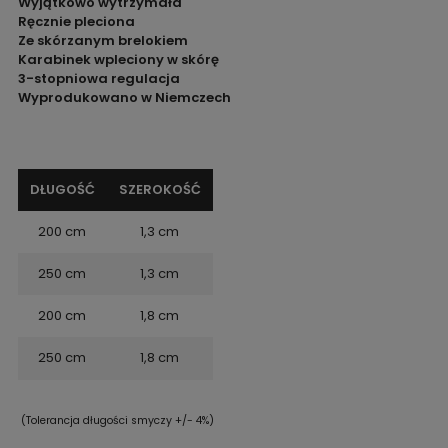
Wyjątkowo wytrzymała
Ręcznie pleciona
Ze skórzanym brelokiem
Karabinek wpleciony w skórę
3-stopniowa regulacja
Wyprodukowano w Niemczech
DŁUGOŚĆ
SZEROKOŚĆ
200 cm
1,3 cm
250 cm
1,3 cm
200 cm
1,8 cm
250 cm
1,8 cm
(Tolerancja długości smyczy +/- 4%)