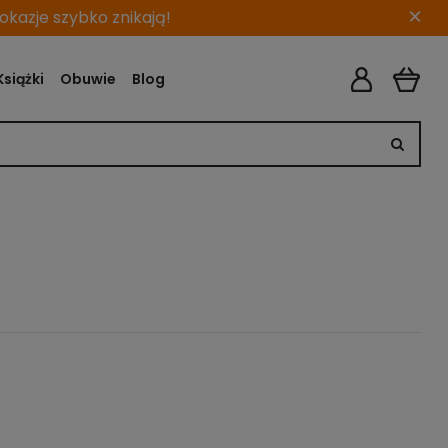
×
kazje szybko znikają!
Książki
Obuwie
Blog