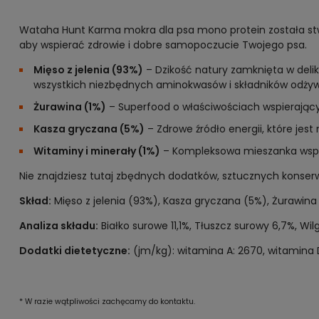
Wataha Hunt Karma mokra dla psa mono protein została stwo
aby wspierać zdrowie i dobre samopoczucie Twojego psa.
Mięso z jelenia (93%)
– Dzikość natury zamknięta w delik
wszystkich niezbędnych aminokwasów i składników odży
Żurawina (1%)
– Superfood o właściwościach wspierając
Kasza gryczana (5%)
– Zdrowe źródło energii, które jest
Witaminy i minerały (1%)
– Kompleksowa mieszanka wspoma
Nie znajdziesz tutaj zbędnych dodatków, sztucznych konserwa
Skład:
Mięso z jelenia (93%), Kasza gryczana (5%), Żurawina 
Analiza składu:
Białko surowe 11,1%, Tłuszcz surowy 6,7%, W
Dodatki dietetyczne:
(jm/kg): witamina A: 2670, witamina D3:
* W razie wątpliwości zachęcamy do kontaktu.