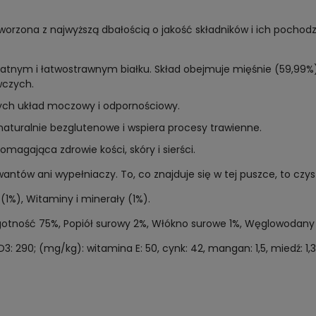
rzona z najwyższą dbałością o jakość składników i ich pochodz
atnym i łatwostrawnym białku. Skład obejmuje mięśnie (59,99%)
wczych.
ych układ moczowy i odpornościowy.
 naturalnie bezglutenowe i wspiera procesy trawienne.
gająca zdrowie kości, skóry i sierści.
ntów ani wypełniaczy. To, co znajduje się w tej puszce, to czys
(1%), Witaminy i minerały (1%).
ilgotność 75%, Popiół surowy 2%, Włókno surowe 1%, Węglowodany 
 290; (mg/kg): witamina E: 50, cynk: 42, mangan: 1,5, miedź: 1,3, 