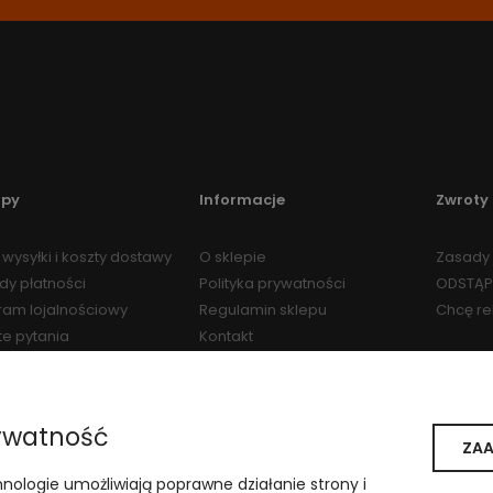
upy
Informacje
Zwroty 
wysyłki i koszty dostawy
O sklepie
Zasady 
dy płatności
Polityka prywatności
ODSTĄP
ram lojalnościowy
Regulamin sklepu
Chcę r
te pytania
Kontakt
Regulamin Programu
Lojalnościowego
ywatność
ZAA
i weterynaryjnymi
hnologie umożliwiają poprawne działanie strony i