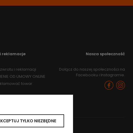
i reklamacje
Nasza społeczność
zwrotu i reklamacji
Dołącz do naszej społeczności na
Facebooku i Instagramie.
IENIE OD UMOWY ONLINE
eklamować towar
KCEPTUJ TYLKO NIEZBĘDNE