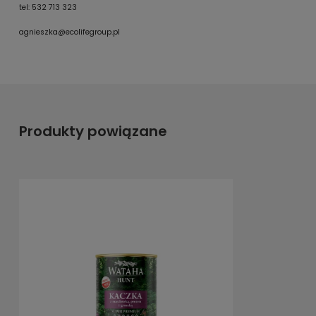
tel: 532 713 323
agnieszka@ecolifegroup.pl
Produkty powiązane