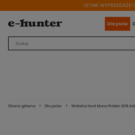
LETNIE WYPRZEDAŻE! S
Dla psów
>
>
Strona główna
Dla psów
Wataha Hunt Mono Protein 93% Adu