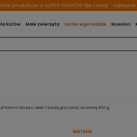
etki produktów w SUPER CENACH! Nie czekaj - najlepsze o
Dla kotów
Małe zwierzęta
Letnie wyprzedaże
Nowości
lt Karma dla psa Jeleń z kaszą gryczaną i żurawiną 400 g
WATAHA