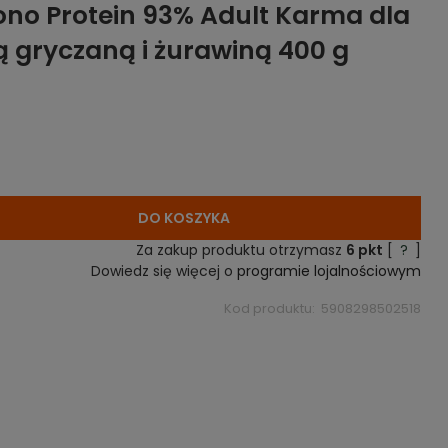
no Protein 93% Adult Karma dla
ą gryczaną i żurawiną 400 g
DO KOSZYKA
Za zakup produktu otrzymasz
6
pkt
[
?
]
Dowiedz się więcej o
programie lojalnościowym
Kod produktu:
5908298502518