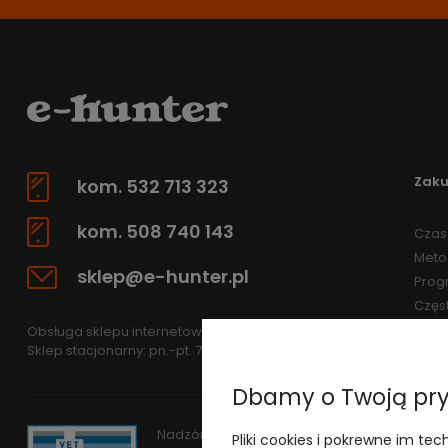
Zak
kom. 532 713 323
kom. 508 740 143
Czas 
Meto
sklep@e-hunter.pl
Prog
Częs
Obsługa sklepu internetowego: pn.-pt 7.30-15.30
Sklep stacjonarny: pn.-pt. 7.30-15.30
Dbamy o Twoją pr
Nadzór nad obrotem produktami leczniczym
Pliki cookies i pokrewne im tec