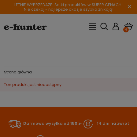
LETNIE WYPRZEDAŻE! Setki produktów w SUPER CENACH!
×
Nie czekaj - najlepsze okazje szybko znikają!
Strona główna
Ten produkt jest niedostępny.
Darmowa wysyłka od 150 zł
14 dni na zwrot