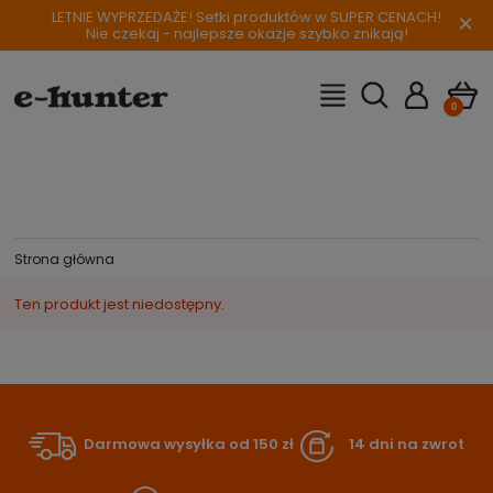
LETNIE WYPRZEDAŻE! Setki produktów w SUPER CENACH!
×
Nie czekaj - najlepsze okazje szybko znikają!
Strona główna
Ten produkt jest niedostępny.
Darmowa wysyłka od 150 zł
14 dni na zwrot