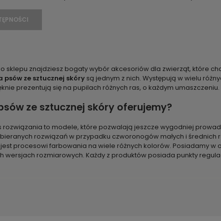
TĘPNOŚCI
sklepu znajdziesz bogaty wybór akcesoriów dla zwierząt, które chara
la psów ze sztucznej skóry
są jednym z nich. Występują w wielu różny
ęknie prezentują się na pupilach różnych ras, o każdym umaszczeniu.
a psów ze sztucznej skóry oferujemy?
rozwiązania to modele, które pozwalają jeszcze wygodniej prowadzi
ybieranych rozwiązań w przypadku czworonogów małych i średnich 
st procesowi farbowania na wiele różnych kolorów. Posiadamy w of
h wersjach rozmiarowych. Każdy z produktów posiada punkty regulac