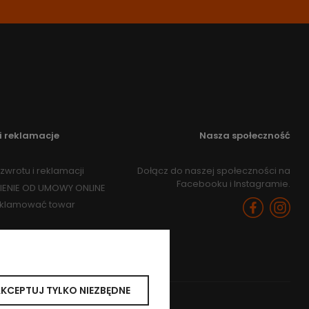
i reklamacje
Nasza społeczność
zwrotu i reklamacji
Dołącz do naszej społeczności na
Facebooku i Instagramie.
IENIE OD UMOWY ONLINE
eklamować towar
KCEPTUJ TYLKO NIEZBĘDNE