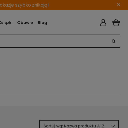
×
kazje szybko znikają!
Książki
Obuwie
Blog
Sortuj wg:
Nazwa produktu A-Z