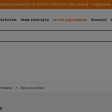
etki produktów w SUPER CENACH! Nie czekaj - najlepsze o
Dla kotów
Małe zwierzęta
Letnie wyprzedaże
Nowości
>
materiał
Sztuczna skóra
a