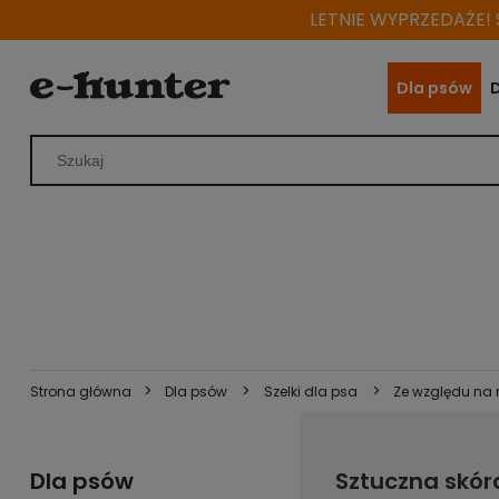
LETNIE WYPRZEDAŻE! S
Dla psów
>
>
>
Strona główna
Dla psów
Szelki dla psa
Ze względu na 
Dla psów
Sztuczna skór