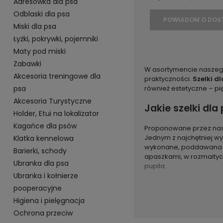
Adresówka dla psa
Odblaski dla psa
POWIADOM O DOS
Miski dla psa
Łyżki, pokrywki, pojemniki
Maty pod miski
Zabawki
W asortymencie naszego 
Akcesoria treningowe dla
praktyczności.
Szelki d
psa
również estetyczne – pi
Akcesoria Turystyczne
Jakie szelki dl
Holder, Etui na lokalizator
Kagańce dla psów
Proponowane przez nas 
Jednym z najchętniej w
Klatka kennelowa
wykonane, poddawana je
Barierki, schody
apaszkami, w rozmaityc
Ubranka dla psa
pupila.
Ubranka i kołnierze
pooperacyjne
Higiena i pielęgnacja
Ochrona przeciw