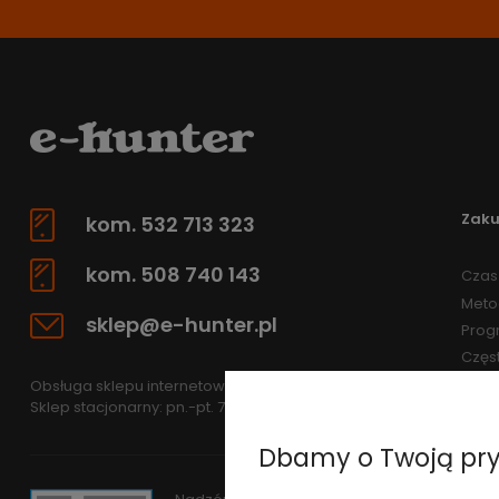
Zak
kom. 532 713 323
kom. 508 740 143
Czas 
Meto
sklep@e-hunter.pl
Prog
Częs
Obsługa sklepu internetowego: pn.-pt 7.30-15.30
Sklep stacjonarny: pn.-pt. 7.30-15.30
Dbamy o Twoją pr