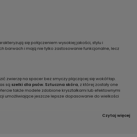
kteryzują się połączeniem wysokiej jakości, stylu i
ch barwach i mają nie tylko zastosowanie funkcjonalne, lecz
ć zwierzę na spacer bez smyczy plączącej się wokół łap.
ras są
szelki dla psów. Sztuczna skóra
, z której zostały one
ercie także modele zdobione kryształkami lub efektownymi
ji umożliwiające jeszcze lepsze dopasowanie do wielkości
Czytaj więcej