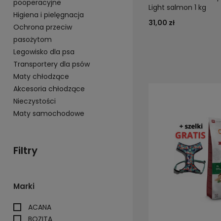
pooperacyjne
Light salmon 1 kg
Higiena i pielęgnacja
31,00 zł
Ochrona przeciw
pasożytom
Legowisko dla psa
Transportery dla psów
Maty chłodzące
Akcesoria chłodzące
Nieczystości
Maty samochodowe
Filtry
Marki
ACANA
BOZITA