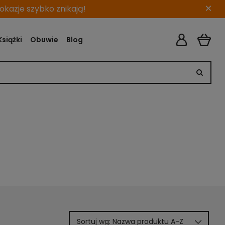
×
kazje szybko znikają!
Książki
Obuwie
Blog
Sortuj wg:
Nazwa produktu A-Z