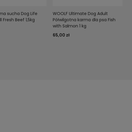
rma sucha Dog Life
WOOLF Ultimate Dog Adult
l Fresh Beef 1,5kg
Półwilgotna karma dla psa Fish
with Salmon 1 kg
65,00 zł