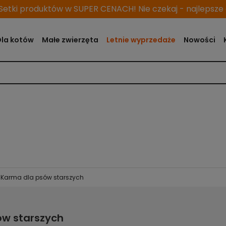
etki produktów w SUPER CENACH! Nie czekaj - najlepsze o
Dla kotów
Małe zwierzęta
Letnie wyprzedaże
Nowości
Karma dla psów starszych
ów starszych