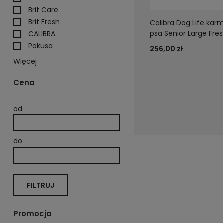
Brit Care
Brit Fresh
Calibra Dog Life kar
psa Senior Large Fres
CALIBRA
Pokusa
256,00 zł
Więcej
Cena
od
do
FILTRUJ
Promocja