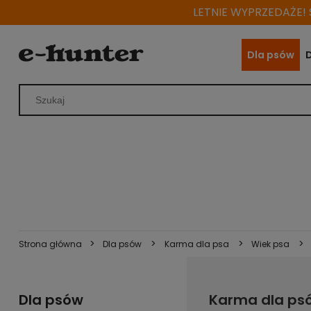
LETNIE WYPRZEDAŻE! S
Dla psów
>
>
>
>
Strona główna
Dla psów
Karma dla psa
Wiek psa
Dla psów
Karma dla ps