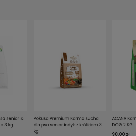
psa senior &
Pokusa Premium Karma sucha
ACANA Karm
ee 3 kg
dla psa senior indyk z królikiem 3
DOG 2 KG
kg
90,00 zł