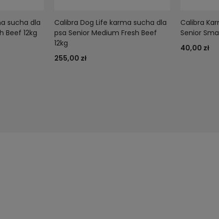
ma sucha dla
Calibra Dog Life karma sucha dla
Calibra Ka
h Beef 12kg
psa Senior Medium Fresh Beef
Senior Smal
12kg
40,00 zł
255,00 zł