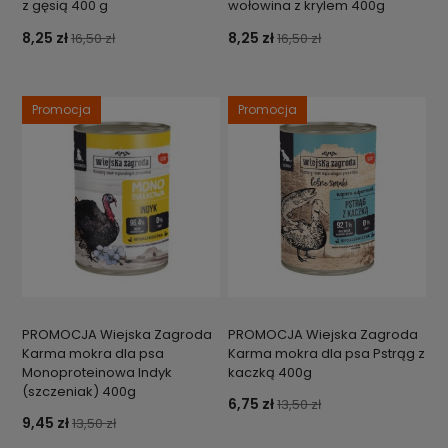
z gęsią 400 g
wołowina z krylem 400g
8,25 zł
8,25 zł
16,50 zł
16,50 zł
Promocja
Promocja
PROMOCJA Wiejska Zagroda
PROMOCJA Wiejska Zagroda
Karma mokra dla psa
Karma mokra dla psa Pstrąg z
Monoproteinowa Indyk
kaczką 400g
(szczeniak) 400g
6,75 zł
13,50 zł
9,45 zł
13,50 zł