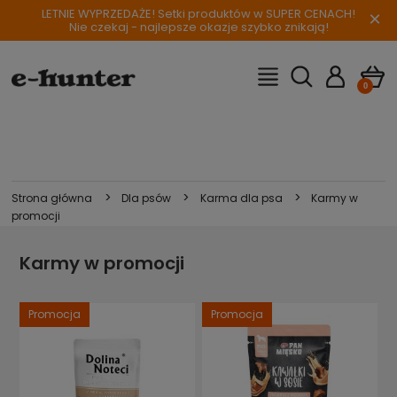
LETNIE WYPRZEDAŻE! Setki produktów w SUPER CENACH!
×
Nie czekaj - najlepsze okazje szybko znikają!
>
>
>
Strona główna
Dla psów
Karma dla psa
Karmy w
promocji
Karmy w promocji
Promocja
Promocja