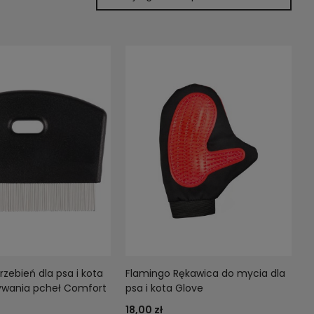
zebień dla psa i kota
Flamingo Rękawica do mycia dla
ywania pcheł Comfort
psa i kota Glove
18,00 zł