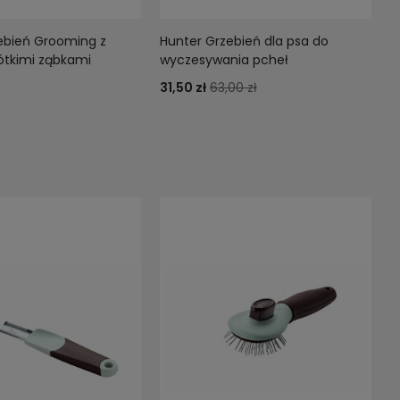
ebień Grooming z
Hunter Grzebień dla psa do
rótkimi ząbkami
wyczesywania pcheł
31,50 zł
63,00 zł