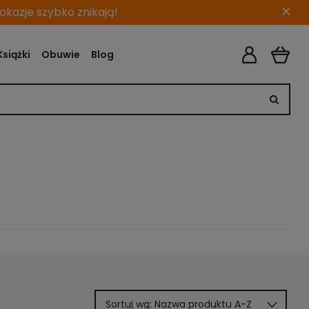
×
kazje szybko znikają!
Książki
Obuwie
Blog
Sortuj wg:
Nazwa produktu A-Z