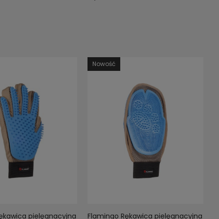
Nowość
ękawica pielęgnacyjna
Flamingo Rękawica pielęgnacyjna