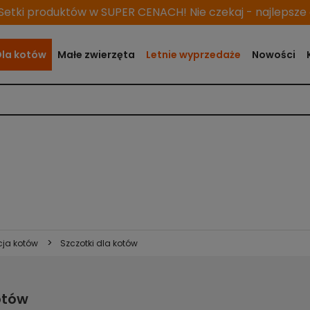
etki produktów w SUPER CENACH! Nie czekaj - najlepsze o
Dla kotów
Małe zwierzęta
Letnie wyprzedaże
Nowości
>
cja kotów
Szczotki dla kotów
otów