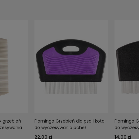
 grzebień
Flamingo Grzebień dla psa i kota
Flamingo Gr
czesywania
do wyczesywania pcheł
do wyczes
22,00 zł
14,00 zł