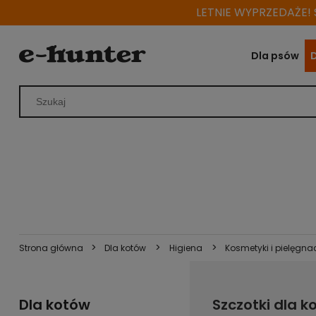
LETNIE WYPRZEDAŻE! S
Dla psów
>
>
>
Strona główna
Dla kotów
Higiena
Kosmetyki i pielęgna
Dla kotów
Szczotki dla k