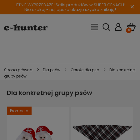
LETNIE WYPRZEDAŻE! Setki produktów w SUPER CENACH!
×
Nie czekaj - najlepsze okazje szybko znikają!
>
>
>
Strona główna
Dla psów
Obroże dla psa
Dla konkretnej
grupy psów
Dla konkretnej grupy psów
Promocja