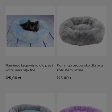
Flamingo Legowisko dla psa i
Flamingo Legowisko dla psa i
kota Demi błękitne
kota Demi szare
125,00 zł
125,00 zł