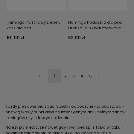
Flamingo Plastikowy zielony
Flamingo Poduszka dla psa
kosz dla psa
Firenze Thin Oval czerwona
101,00 zł
52,00 zł
«
1
2
3
4
5
»
Każdy pies uwielbia spać. Solidny odpoczynek to podstawa -
obowiązkowy punkt dnia po intensywnym dniu pełnym zabaw,
treningów czy… dobrym jedzeniu.
Należy pamiętać, że nawet gdy Twój pies śpi z Tobą w łóżku -
powinien mieć swoje miejsce. Azyl, do którego w razie