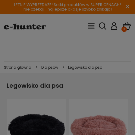
LETNIE WYPRZEDAŻE! Setki produktów w SUPER CENACH!
×
Nie czekaj - najlepsze okazje szybko znikają!
>
>
Strona główna
Dla psów
Legowisko dla psa
Legowisko dla psa