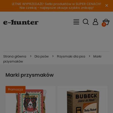
LETNIE WYPRZEDAŻE! Setki produktów w SUPER CENACH!
×
Nie czekaj - najlepsze okazje szybko znikają!
>
>
>
Strona główna
Dla psów
Przysmaki dla psa
Marki
przysmaków
Marki przysmaków
Promocja