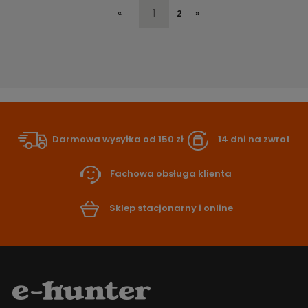
«
1
2
»
Darmowa wysyłka od 150 zł
14 dni na zwrot
Fachowa obsługa klienta
Sklep stacjonarny i online