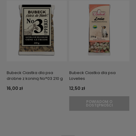
Bubeck Ciastka dla psa
Bubeck Ciastka dla psa
drobne z koniną No°03 210 g
Lovelies
16,00 zł
12,50 zł
POWIADOM O
DOSTĘPNOŚCI