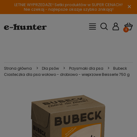
LETNIE WYPRZEDAŻE! Setki produktów w SUPER CENACH!
×
Nie czekaj - najlepsze okazje szybko znikają!
>
>
>
Strona główna
Dla psów
Przysmaki dla psa
Bubeck
Ciasteczka dla psa wołowo - drobiowo - wieprzowe Beisserle 750 g