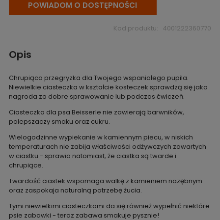
POWIADOM O DOSTĘPNOŚCI
Kod produktu:
4001222360770
Opis
Chrupiąca przegryzka dla Twojego wspaniałego pupila.
Niewielkie ciasteczka w kształcie kosteczek sprawdzą się jako
nagroda za dobre sprawowanie lub podczas ćwiczeń.
Ciasteczka dla psa Beisserle nie zawierają barwników,
polepszaczy smaku oraz cukru.
Wielogodzinne wypiekanie w kamiennym piecu, w niskich
temperaturach nie zabija właściwości odżywczych zawartych
w ciastku - sprawia natomiast, że ciastka są twarde i
chrupiące.
Twardość ciastek wspomaga walkę z kamieniem nazębnym
oraz zaspokaja naturalną potrzebę żucia.
Tymi niewielkimi ciasteczkami da się również wypełnić niektóre
psie zabawki - teraz zabawa smakuje pysznie!