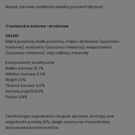
Nasze zdrowie ciastka to idealny prezent dla psa!
Ciasteczka wołowo-drobiowe
SKŁAD:
Mąka pszenna, kiełki pszenicy, mięso drobiowe (suszone i
mielone), wołowina (suszona i mielona), wieprzowina
(suszona i mielona), olej roślinny, minerały
Komponenty analityczne:
Białko surowe 15,7%
Włókno surowe 5.0%
Wapń 1,0%
Tłuszcz surowy 4,0%
Surowy popiół 6,0%
Fosfor 0,8%
Technologia wypiekania chrupek sprawia, że mają one
wilgotność poniżej 10%, dzięki czemu nie ma potrzeby
stosowania konserwantów.