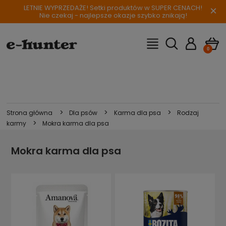
LETNIE WYPRZEDAŻE! Setki produktów w SUPER CENACH!
×
Nie czekaj - najlepsze okazje szybko znikają!
>
>
>
Strona główna
Dla psów
Karma dla psa
Rodzaj
>
karmy
Mokra karma dla psa
Mokra karma dla psa