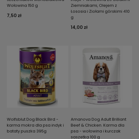
Wołowina 150 g
Ziemniakami, Olejem z
Łososia i Ziołami górskimi 410
7,50 zł
g
14,00 zł
Wolfsblut Dog Black Bird -
Amanova Dog Adult Brilliant
karma mokra dla psa indyk i
Beef & Chicken. Karma dla
bataty puszka 395g
psa - wołowina i kurczak
saszetka 100 g