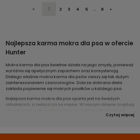
«
1
...
2
3
4
5
8
»
Najlepsza karma mokra dla psa w ofercie
Hunter
Mokra karma dla psa świetnie działa na jego zmysły, ponieważ
wyróżnia się apetycznym zapachem oraz konsystencją.
Dlatego właśnie mokra karma dla psów cieszy się tak dużym
zainteresowaniem czworonogów. Dobrze dobrana dieta
zakłada pojawienie się mokrych posiłków u każdego psa.
Najlepsza karma mokra dla psa oparta jest na świeżych
składnikach, a zwłaszcza na mięsie. W naszym sklepie znajdują
się wyłącznie pełnowartościowe produkty pochodzące od
Czytaj więcej
uznanych producentów. To zdecydowanie najlepsza mokra
karma dla psa ze względu na składniki odżywcze oraz bardzo
dużą przyswajalność. Dzięki czemu czworonogi zachowują
zdrowy apetyt i zyskują energię do zabaw czy spacerów.