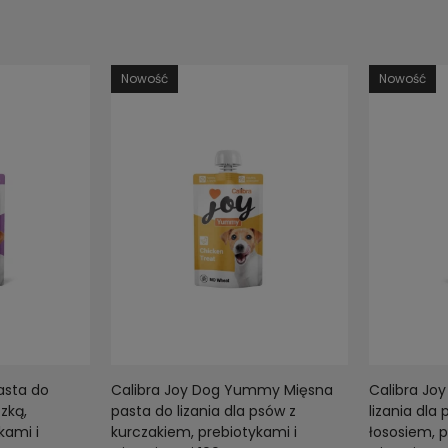
Nowość
Nowość
asta do
Calibra Joy Dog Yummy Mięsna
Calibra Jo
zką,
pasta do lizania dla psów z
lizania dla
kami i
kurczakiem, prebiotykami i
łososiem, p