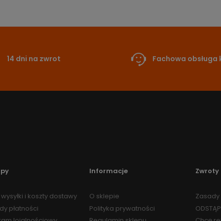
14 dni na zwrot
Fachowa obsługa k
upy
Informacje
Zwroty 
wysyłki i koszty dostawy
O sklepie
Zasady 
dy płatności
Polityka prywatności
ODSTĄP
ram lojalnościowy
Regulamin sklepu
Chcę r