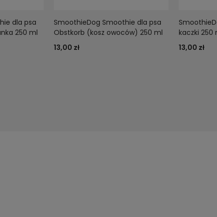
ie dla psa
SmoothieDog Smoothie dla psa
SmoothieDo
nka 250 ml
Obstkorb (kosz owoców) 250 ml
kaczki 250 
13,00 zł
13,00 zł