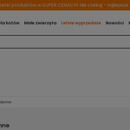
etki produktów w SUPER CENACH! Nie czekaj - najlepsze o
Dla kotów
Małe zwierzęta
Letnie wyprzedaże
Nowości
płynne
nne