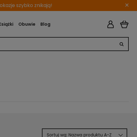
×
kazje szybko znikają!
Książki
Obuwie
Blog
Sortuj wg:
Nazwa produktu A-Z