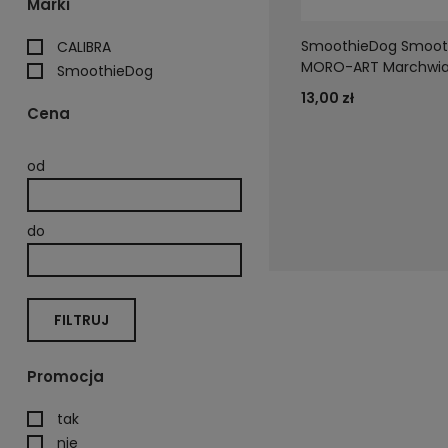
Marki
SmoothieDog Smooth
CALIBRA
MORO-ART Marchwia
SmoothieDog
13,00 zł
Cena
od
do
FILTRUJ
Promocja
tak
nie