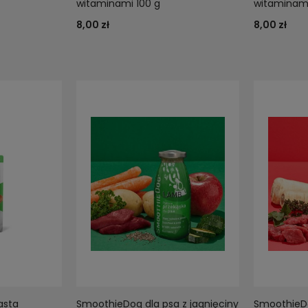
witaminami 100 g
witaminami
8,00 zł
8,00 zł
asta
SmoothieDog dla psa z jagnięciny
SmoothieDo