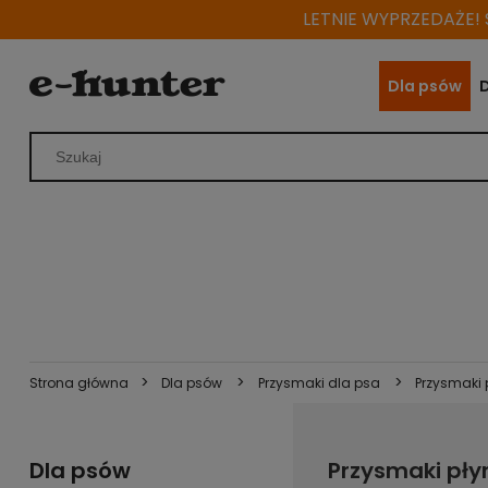
LETNIE WYPRZEDAŻE! S
Dla psów
>
>
>
Strona główna
Dla psów
Przysmaki dla psa
Przysmaki 
Dla psów
Przysmaki pły