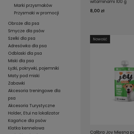
witaminami 100 g
Marki przysmaków
8,00 zł
Przysmaki w promocji
Obroże dla psa
Smycze dla psów
Szelki dla psa
Nowość
Adresówka dla psa
Odblaski dla psa
Miski dla psa
Łyżki, pokrywki, pojemniki
Maty pod miski
Zabawki
Akcesoria treningowe dla
psa
Akcesoria Turystyczne
Holder, Etui na lokalizator
Kagańce dla psów
Klatka kennelowa
Calibra Joy Mięsna p