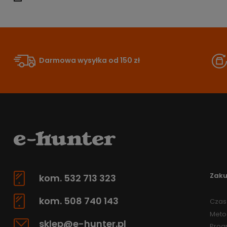
Darmowa wysyłka od 150 zł
Zak
kom. 532 713 323
kom. 508 740 143
Czas 
Meto
sklep@e-hunter.pl
Prog