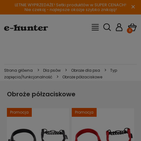
LETNIE WYPRZEDAŻE! Setki produktów w SUPER CENACH!
×
Nie czekaj - najlepsze okazje szybko znikają!
>
>
>
Strona główna
Dla psów
Obroże dla psa
Typ
>
zapięcia/funkcjonalność
Obroże półzaciskowe
Obroże półzaciskowe
Promocja
Promocja