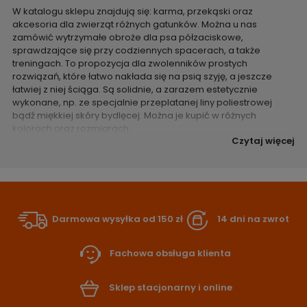
W katalogu sklepu znajdują się: karma, przekąski oraz
akcesoria dla zwierząt różnych gatunków. Można u nas
zamówić wytrzymałe obroże dla psa półzaciskowe,
sprawdzające się przy codziennych spacerach, a także
treningach. To propozycja dla zwolenników prostych
rozwiązań, które łatwo nakłada się na psią szyję, a jeszcze
łatwiej z niej ściąga. Są solidnie, a zarazem estetycznie
wykonane, np. ze specjalnie przeplatanej liny poliestrowej
bądź miękkiej skóry bydlęcej. Można je kupić w różnych
kolorach oraz rozmiarach.
Czytaj więcej
Darmowa wysyłka od 150 zł
14 dni na zwrot
Fachowa obsługa klienta
Sklep stacjonarny i online