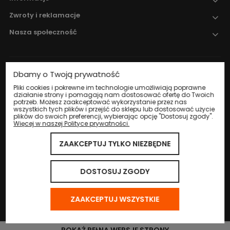
Zwroty i reklamacje
Nasza społeczność
Dbamy o Twoją prywatność
Nadzór nad obrotem produktami
leczniczymi weterynaryjnymi sprawuje
Pliki cookies i pokrewne im technologie umożliwiają poprawne
działanie strony i pomagają nam dostosować ofertę do Twoich
Wojewódzki Inspektorat Weterynarii w
potrzeb. Możesz zaakceptować wykorzystanie przez nas
Katowicach
.
wszystkich tych plików i przejść do sklepu lub dostosować użycie
plików do swoich preferencji, wybierając opcję "Dostosuj zgody".
Więcej w naszej Polityce prywatności.
ZAAKCEPTUJ TYLKO NIEZBĘDNE
© 2024 Eco Life Group. Wszystkie prawa zastrzeżone.
Sklep internetowy Shoper.pl
DOSTOSUJ ZGODY
ZAAKCEPTUJ WSZYSTKIE
POKAŻ PEŁNĄ WERSJĘ STRONY