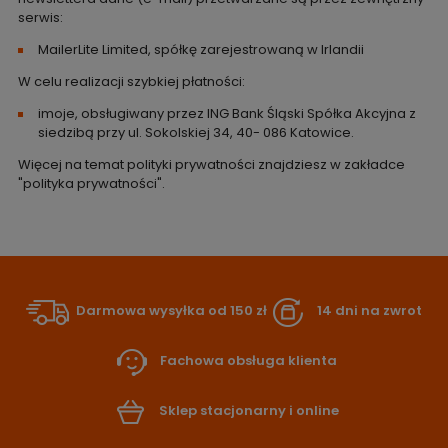
serwis:
MailerLite Limited, spółkę zarejestrowaną w Irlandii
W celu realizacji szybkiej płatności:
imoje, obsługiwany przez ING Bank Śląski Spółka Akcyjna z
siedzibą przy ul. Sokolskiej 34, 40- 086 Katowice.
Więcej na temat polityki prywatności znajdziesz w zakładce
"polityka prywatności"
.
Darmowa wysyłka od 150 zł
14 dni na zwrot
Fachowa obsługa klienta
Sklep stacjonarny i online