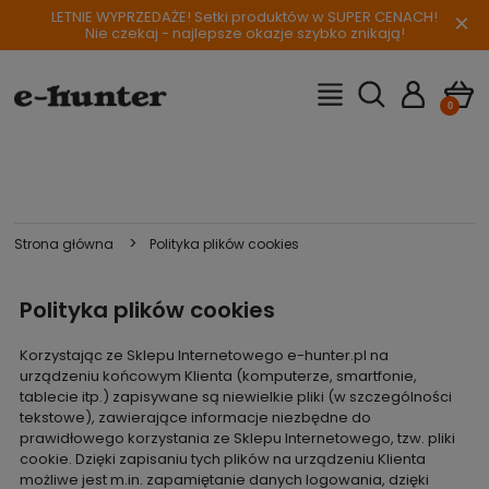
LETNIE WYPRZEDAŻE! Setki produktów w SUPER CENACH!
×
Nie czekaj - najlepsze okazje szybko znikają!
>
Strona główna
Polityka plików cookies
Polityka plików cookies
Korzystając ze Sklepu Internetowego e-hunter.pl na
urządzeniu końcowym Klienta (komputerze, smartfonie,
tablecie itp.) zapisywane są niewielkie pliki (w szczególności
tekstowe), zawierające informacje niezbędne do
prawidłowego korzystania ze Sklepu Internetowego, tzw. pliki
cookie. Dzięki zapisaniu tych plików na urządzeniu Klienta
możliwe jest m.in. zapamiętanie danych logowania, dzięki