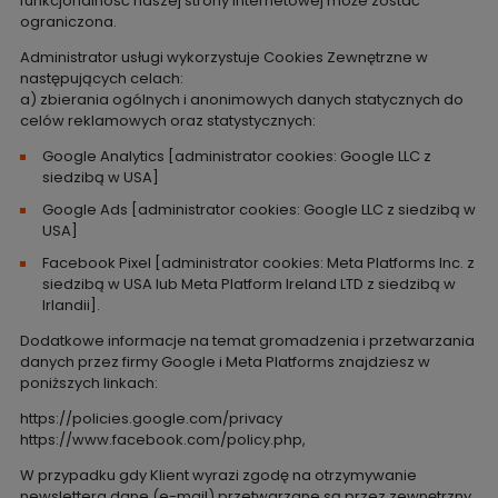
funkcjonalność naszej strony internetowej może zostać
ograniczona.
Administrator usługi wykorzystuje Cookies Zewnętrzne w
następujących celach:
a) zbierania ogólnych i anonimowych danych statycznych do
celów reklamowych oraz statystycznych:
Google Analytics [administrator cookies: Google LLC z
siedzibą w USA]
Google Ads [administrator cookies: Google LLC z siedzibą w
USA]
Facebook Pixel [administrator cookies: Meta Platforms Inc. z
siedzibą w USA lub Meta Platform Ireland LTD z siedzibą w
Irlandii].
Dodatkowe informacje na temat gromadzenia i przetwarzania
danych przez firmy Google i Meta Platforms znajdziesz w
poniższych linkach:
https://policies.google.com/privacy
https://www.facebook.com/policy.php
,
W przypadku gdy Klient wyrazi zgodę na otrzymywanie
newslettera dane (e-mail) przetwarzane są przez zewnętrzny