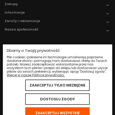
Zakupy
Informacje
Zwroty i reklamacje
Nasza społeczność
Dbamy o Twoją prywatność
Nadzór nad obrotem produktami
leczniczymi weterynaryjnymi sprawuje
Pliki cookies i pokrewne im technologie umożliwiają poprawne
działanie strony i pomagają nam dostosować ofertę do Twoich
Wojewódzki Inspektorat Weterynarii w
potrzeb. Możesz zaakceptować wykorzystanie przez nas
Katowicach
.
wszystkich tych plików i przejść do sklepu lub dostosować użycie
plików do swoich preferencji, wybierając opcję "Dostosuj zgody".
Więcej w naszej Polityce prywatności.
ZAAKCEPTUJ TYLKO NIEZBĘDNE
© 2024 Eco Life Group. Wszystkie prawa zastrzeżone.
Sklep internetowy Shoper.pl
DOSTOSUJ ZGODY
ZAAKCEPTUJ WSZYSTKIE