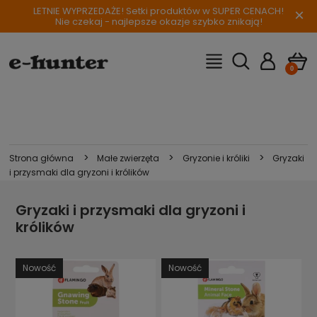
LETNIE WYPRZEDAŻE! Setki produktów w SUPER CENACH!
×
Nie czekaj - najlepsze okazje szybko znikają!
>
>
>
Strona główna
Małe zwierzęta
Gryzonie i króliki
Gryzaki
i przysmaki dla gryzoni i królików
Gryzaki i przysmaki dla gryzoni i
królików
Nowość
Nowość