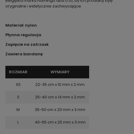
Belgijska marka Flamingo dba o to, by ich produkty były
oryginalne i estetycznie zachwycające.
Materiał: nylon
Płynna regulacja
Zapięcie na zatrzask
Zawiera bandanę
ROZMIAR
WYMIARY
XS
22-35 cm x 10 mm x 2 mm
S
25-40 cm x 14 mm x 2 mm
M
35-50 cm x 20 mm x 3 mm
L
40-65 cm x 25 mm x 3 mm