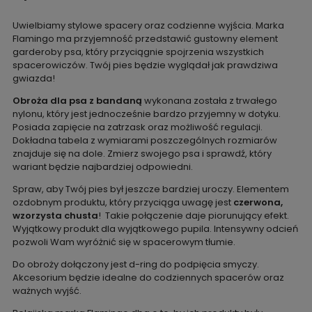
Uwielbiamy stylowe spacery oraz codzienne wyjścia. Marka
Flamingo ma przyjemność przedstawić gustowny element
garderoby psa, który przyciągnie spojrzenia wszystkich
spacerowiczów. Twój pies będzie wyglądał jak prawdziwa
gwiazda!
Obroża dla psa z bandaną
wykonana została z trwałego
nylonu, który jest jednocześnie bardzo przyjemny w dotyku.
Posiada zapięcie na zatrzask oraz możliwość regulacji.
Dokładna tabela z wymiarami poszczególnych rozmiarów
znajduje się na dole. Zmierz swojego psa i sprawdź, który
wariant będzie najbardziej odpowiedni.
Spraw, aby Twój pies był jeszcze bardziej uroczy. Elementem
ozdobnym produktu, który przyciąga uwagę jest
czerwona,
wzorzysta chusta
!
Takie połączenie daje piorunujący efekt.
Wyjątkowy produkt dla wyjątkowego pupila. Intensywny odcień
pozwoli Wam wyróżnić się w spacerowym tłumie.
Do obroży dołączony jest d-ring do podpięcia smyczy.
Akcesorium będzie idealne do codziennych spacerów oraz
ważnych wyjść.