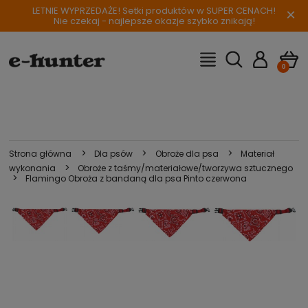
LETNIE WYPRZEDAŻE! Setki produktów w SUPER CENACH!
×
Nie czekaj - najlepsze okazje szybko znikają!
>
>
>
Strona główna
Dla psów
Obroże dla psa
Materiał
>
wykonania
Obroże z taśmy/materiałowe/tworzywa sztucznego
>
Flamingo Obroża z bandaną dla psa Pinto czerwona