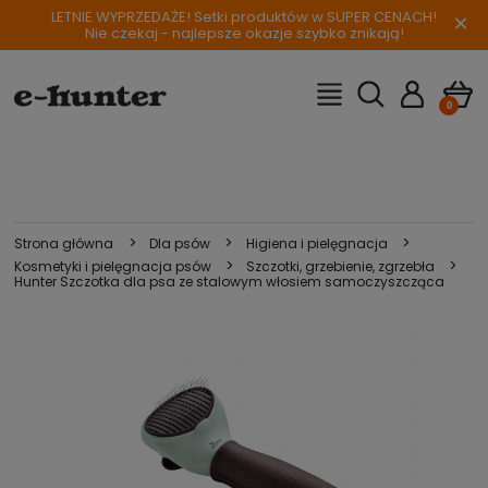
LETNIE WYPRZEDAŻE! Setki produktów w SUPER CENACH!
×
Nie czekaj - najlepsze okazje szybko znikają!
>
>
>
Strona główna
Dla psów
Higiena i pielęgnacja
>
>
Kosmetyki i pielęgnacja psów
Szczotki, grzebienie, zgrzebła
Hunter Szczotka dla psa ze stalowym włosiem samoczyszcząca