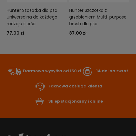
Hunter Szczotka dla psa
Hunter Szczotka z
uniwersalna do każdego
grzebieniem Multi-purpose
rodzaju sierści
brush dla psa
77,00 zł
87,00 zł
Darmowa wysyłka od 150 zł
14 dni na zwrot
Fachowa obsługa klienta
Sklep stacjonarny i online