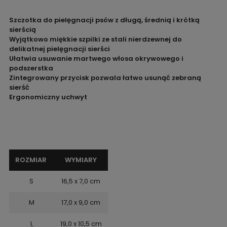
Szczotka do pielęgnacji psów z długą, średnią i krótką
sierścią
Wyjątkowo miękkie szpilki ze stali nierdzewnej do
delikatnej pielęgnacji sierści
Ułatwia usuwanie martwego włosa okrywowego i
podszerstka
Zintegrowany przycisk pozwala łatwo usunąć zebraną
sierść
Ergonomiczny uchwyt
ROZMIAR
WYMIARY
S
16,5 x 7,0 cm
M
17,0 x 9,0 cm
L
19,0 x 10,5 cm