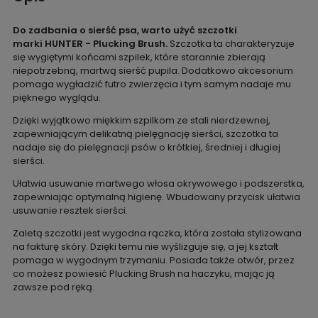
Do zadbania o sierść psa, warto użyć szczotki
marki HUNTER - Plucking Brush.
Szczotka ta charakteryzuje
się wygiętymi końcami szpilek, które starannie zbierają
niepotrzebną, martwą sierść pupila. Dodatkowo akcesorium
pomaga wygładzić futro zwierzęcia i tym samym nadaje mu
pięknego wyglądu.
Dzięki wyjątkowo miękkim szpilkom ze stali nierdzewnej,
zapewniającym delikatną pielęgnację sierści, szczotka ta
nadaje się do pielęgnacji psów o krótkiej, średniej i długiej
sierści.
Ułatwia usuwanie martwego włosa okrywowego i podszerstka,
zapewniając optymalną higienę. Wbudowany przycisk ułatwia
usuwanie resztek sierści.
Zaletą szczotki jest wygodna rączka, która została stylizowana
na fakturę skóry. Dzięki temu nie wyślizguje się, a jej kształt
pomaga w wygodnym trzymaniu. Posiada także otwór, przez
co możesz powiesić Plucking Brush na haczyku, mając ją
zawsze pod ręką.