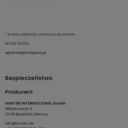
* W razie wątpliwości zachęcamy do kontaktu.
tel: 532 713 323
agnieszka@ecolifegroup.pl
Bezpieczeństwo
Producent
HUNTER INTERNATIONAL GmbH
Mittelbreede 5
33719 Bielefeld, Niemcy
info@hunter.de