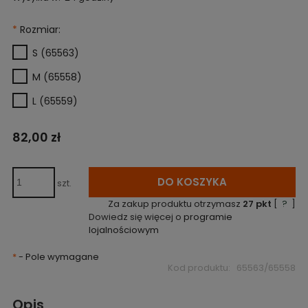
*
Rozmiar:
S (65563)
M (65558)
L (65559)
82,00 zł
DO KOSZYKA
szt.
Za zakup produktu otrzymasz
27
pkt
[
?
]
Dowiedz się więcej o
programie
lojalnościowym
*
- Pole wymagane
Kod produktu:
65563/65558
Opis