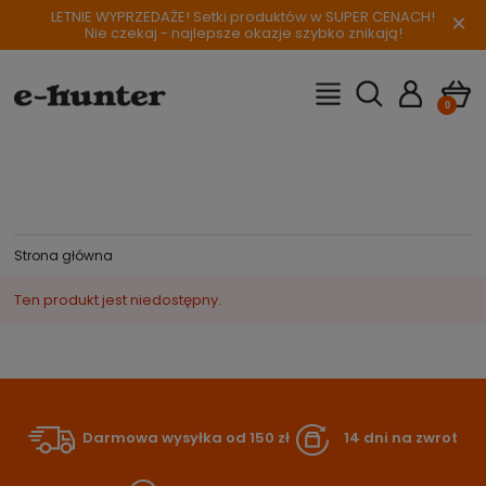
LETNIE WYPRZEDAŻE! Setki produktów w SUPER CENACH!
×
Nie czekaj - najlepsze okazje szybko znikają!
Strona główna
Ten produkt jest niedostępny.
Darmowa wysyłka od 150 zł
14 dni na zwrot