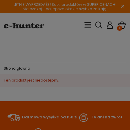
LETNIE WYPRZEDAŻE! Setki produktów w SUPER CENACH!
×
Nie czekaj - najlepsze okazje szybko znikają!
Strona główna
Ten produkt jest niedostępny.
Darmowa wysyłka od 150 zł
14 dni na zwrot