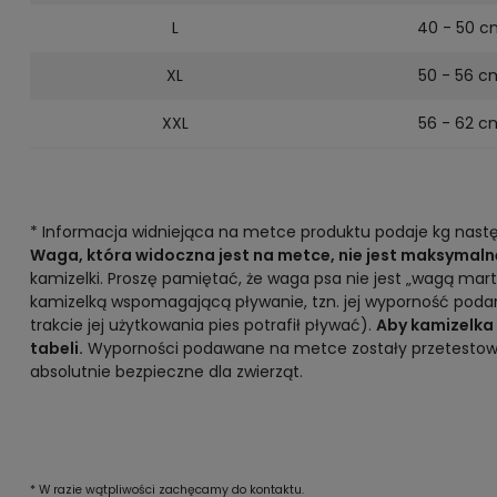
L
40 - 50 c
XL
50 - 56 c
XXL
56 - 62 c
* Informacja widniejąca na metce produktu podaje kg następu
Waga, która widoczna jest na metce, nie jest maksymal
kamizelki. Proszę pamiętać, że waga psa nie jest „wagą mar
kamizelką wspomagającą pływanie, tzn. jej wyporność podana
trakcie jej użytkowania pies potrafił pływać).
Aby kamizelka 
tabeli.
Wyporności podawane na metce zostały przetestowane
absolutnie bezpieczne dla zwierząt.
* W razie wątpliwości zachęcamy do kontaktu.