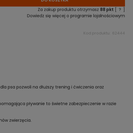
DO KOSZYKA
Za zakup produktu otrzymasz
88
pkt
[
?
]
Dowiedz się więcej o
programie lojalnościowym
Kod produktu:
62444
a psa pozwoli na dłuższy trening i ćwiczenia oraz
pomagająca pływanie to świetne zabezpieczenie w razie
hów zwierzęcia.