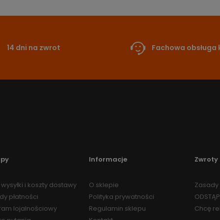
14 dni na zwrot
Fachowa obsługa k
upy
Informacje
Zwroty 
wysyłki i koszty dostawy
O sklepie
Zasady 
dy płatności
Polityka prywatności
ODSTĄP
ram lojalnościowy
Regulamin sklepu
Chcę r