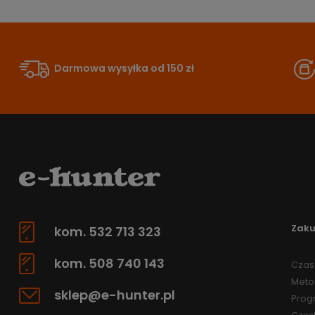
Darmowa wysyłka od 150 zł
Zak
kom. 532 713 323
kom. 508 740 143
Czas 
Meto
sklep@e-hunter.pl
Prog