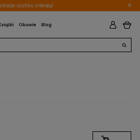
×
kazje szybko znikają!
Książki
Obuwie
Blog