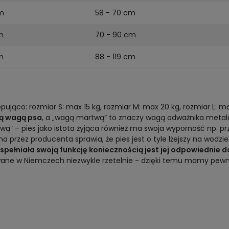
m
58 - 70 cm
m
70 - 90 cm
m
88 - 119 cm
jąco: rozmiar S: max 15 kg, rozmiar M: max 20 kg, rozmiar L: max
ną wagą psa
, a „wagą martwą” to znaczy wagą odważnika meta
twą” – pies jako istota żyjąca również ma swoja wyporność np. 
 przez producenta sprawia, że pies jest o tyle lżejszy na wodzi
spełniała swoją funkcję koniecznością jest jej odpowiedni
 w Niemczech niezwykle rzetelnie - dzięki temu mamy pewność,