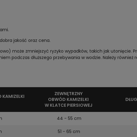
ami.
 dobra jakość oraz cena.
dłowo) może zmniejszyć ryzyko wypadków, takich jak utonięcie. Pr
niem podczas dłuższego przebywania w wodzie. Należy również r
ZEWNĘTRZNY
 KAMIZELKI
OBWÓD KAMIZELKI
DŁUG
W KLATCE PIERSIOWEJ
m
44 - 55 cm
cm
51 - 65 cm