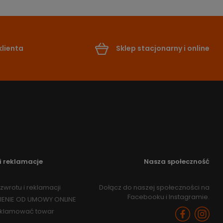
lienta
Sklep stacjonarny i online
i reklamacje
Nasza społeczność
zwrotu i reklamacji
Dołącz do naszej społeczności na
Facebooku i Instagramie.
IENIE OD UMOWY ONLINE
eklamować towar