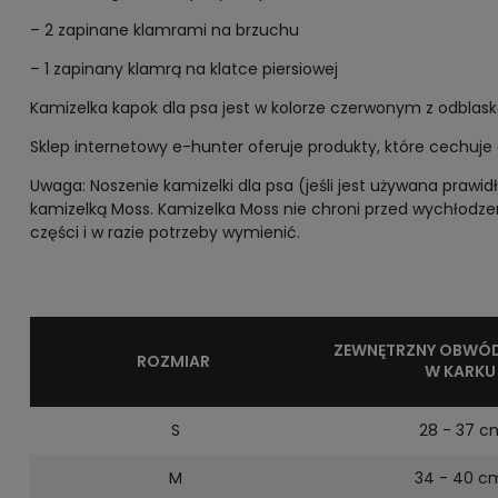
– 2 zapinane klamrami na brzuchu
– 1 zapinany klamrą na klatce piersiowej
Kamizelka kapok dla psa jest w kolorze czerwonym z odblask
Sklep internetowy e-hunter oferuje produkty, które cechuje
Uwaga: Noszenie kamizelki dla psa (jeśli jest używana prawi
kamizelką Moss. Kamizelka Moss nie chroni przed wychłodze
części i w razie potrzeby wymienić.
ZEWNĘTRZNY OBWÓD
ROZMIAR
W KARKU
S
28 - 37 c
M
34 - 40 