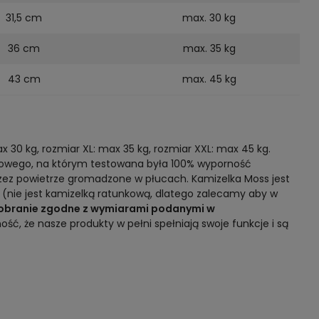
31,5 cm
max. 30 kg
36 cm
max. 35 kg
43 cm
max. 45 kg
 30 kg, rozmiar XL: max 35 kg, rozmiar XXL: max 45 kg.
lowego, na którym testowana była 100% wyporność
przez powietrze gromadzone w płucach. Kamizelka Moss jest
e (nie jest kamizelką ratunkową, dlatego zalecamy aby w
e dobranie zgodne z wymiarami podanymi w
 że nasze produkty w pełni spełniają swoje funkcje i są