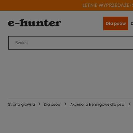
LETNIE WYPRZEDAŻE! S
Dla psów
>
>
>
Strona główna
Dla psów
Akcesoria treningowe dla psa