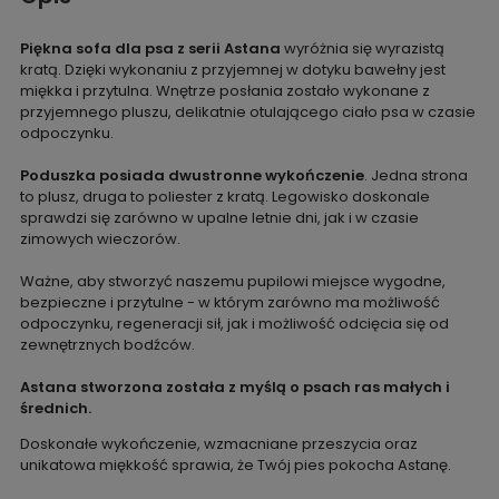
Piękna sofa dla psa z serii Astana
wyróżnia się wyrazistą
kratą. Dzięki wykonaniu z przyjemnej w dotyku bawełny jest
miękka i przytulna. Wnętrze posłania zostało wykonane z
przyjemnego pluszu, delikatnie otulającego ciało psa w czasie
odpoczynku.
Poduszka posiada dwustronne wykończenie
. Jedna strona
to plusz, druga to poliester z kratą. Legowisko doskonale
sprawdzi się zarówno w upalne letnie dni, jak i w czasie
zimowych wieczorów.
Ważne, aby stworzyć naszemu pupilowi miejsce wygodne,
bezpieczne i przytulne - w którym zarówno ma możliwość
odpoczynku, regeneracji sił, jak i możliwość odcięcia się od
zewnętrznych bodźców.
Astana stworzona została z myślą o psach ras małych i
średnich.
Doskonałe wykończenie, wzmacniane przeszycia oraz
unikatowa miękkość sprawia, że Twój pies pokocha Astanę.