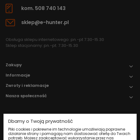
kom. 508 740 143
sklep@e-hunter.pl
Obsługa sklepu internetowego: pn.-pt 7.30-15.30
Sklep stacjonarny: pn.-pt. 7.30-15.30
Zakupy
Informacje
Zwroty i reklamacje
Nasza społeczność
Dbamy o Twoją prywatność
Nadzór nad obrotem produktami
leczniczymi weterynaryjnymi sprawuje
Pliki cookies i pokrewne im technologie umożliwiają poprawne
działanie strony i pomagają nam dostosować ofertę do Twoich
Wojewódzki Inspektorat Weterynarii w
potrzeb. Możesz zaakceptować wykorzystanie przez nas