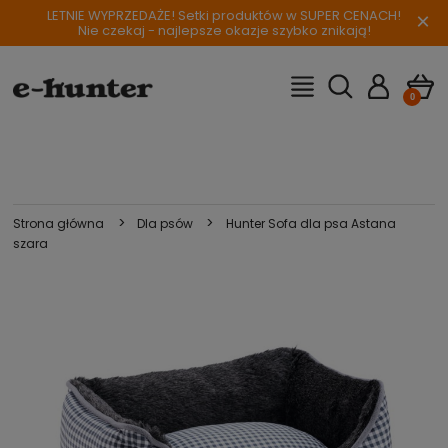
LETNIE WYPRZEDAŻE! Setki produktów w SUPER CENACH!
×
Nie czekaj - najlepsze okazje szybko znikają!
>
>
Strona główna
Dla psów
Hunter Sofa dla psa Astana
szara