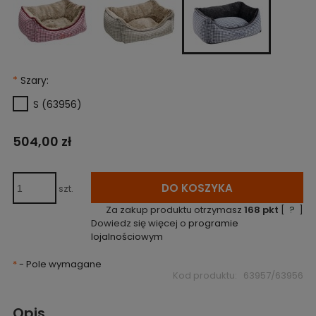
*
Szary:
S (63956)
504,00 zł
DO KOSZYKA
szt.
Za zakup produktu otrzymasz
168
pkt
[
?
]
Dowiedz się więcej o
programie
lojalnościowym
*
- Pole wymagane
Kod produktu:
63957/63956
Opis