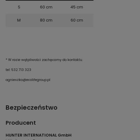
S
60 cm
45 cm
M
80 cm
60 cm
* W razie wątpliwości zachęcamy do kontaktu.
tel: 532 713 323
agnieszka@ecolifegroup.pl
Bezpieczeństwo
Producent
HUNTER INTERNATIONAL GmbH