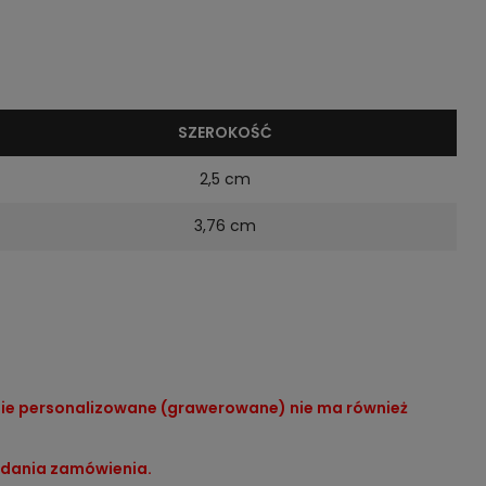
SZEROKOŚĆ
2,5 cm
3,76 cm
lnie personalizowane (grawerowane) nie ma również
ładania zamówienia.