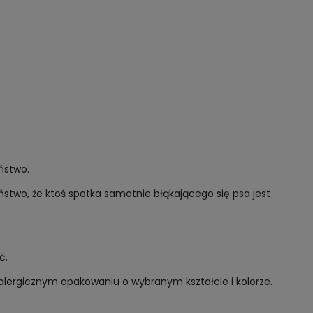
eństwo.
stwo, że ktoś spotka samotnie błąkającego się psa jest
ć.
lergicznym opakowaniu o wybranym kształcie i kolorze.