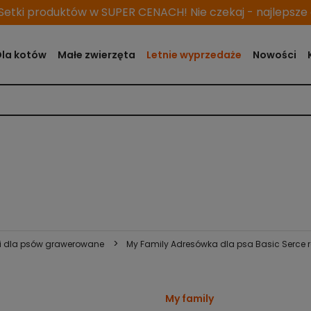
etki produktów w SUPER CENACH! Nie czekaj - najlepsze o
Dla kotów
Małe zwierzęta
Letnie wyprzedaże
Nowości
>
i dla psów grawerowane
My Family Adresówka dla psa Basic Serce 
My family