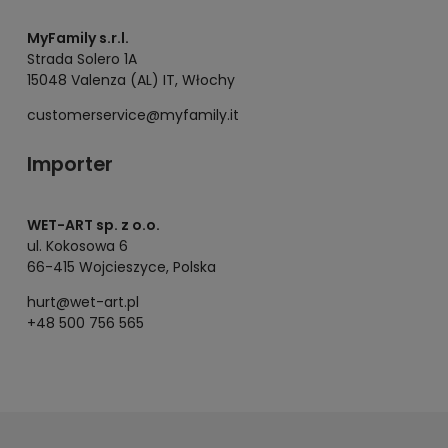
MyFamily s.r.l.
Strada Solero 1A
15048 Valenza (AL) IT, Włochy
customerservice@myfamily.it
Importer
WET-ART sp. z o.o.
ul. Kokosowa 6
66-415 Wojcieszyce, Polska
hurt@wet-art.pl
+48 500 756 565