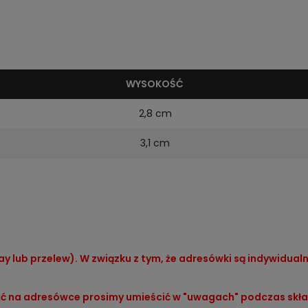
WYSOKOŚĆ
2,8 cm
3,1 cm
ay lub przelew). W związku z tym, że adresówki są indywidua
leźć na adresówce prosimy umieścić w "uwagach" podczas sk