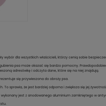
ały wybór dla wszystkich właścicieli, którzy cenią sobie bezpiecz
 zagubienia psa może okazać się bardzo pomocny. Prawdopodobień
eszoną adresówkę i odczyta dane, które się na niej znajdują.
rezentuje się przywieszona do obroży psa.
To sprawia, że jest bardziej odporna i zwiększa się jej żywotnoś
raz wykonany jest z anodowanego aluminium zamkniętego w antya
stu.