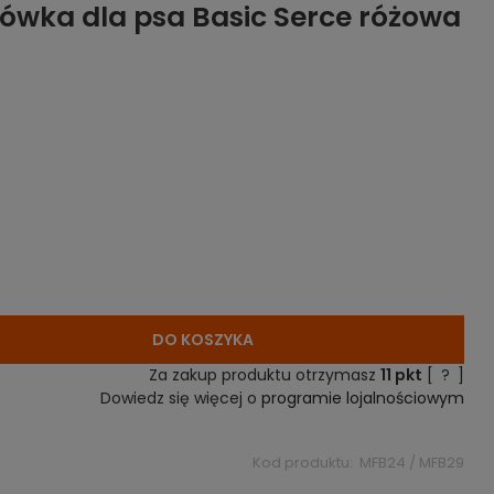
ówka dla psa Basic Serce różowa
DO KOSZYKA
Za zakup produktu otrzymasz
11
pkt
[
?
]
Dowiedz się więcej o
programie lojalnościowym
Kod produktu:
MFB24 / MFB29