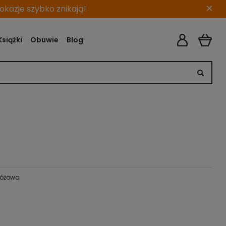
×
kazje szybko znikają!
Książki
Obuwie
Blog
różowa