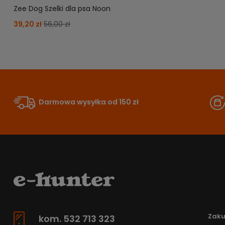
Zee Dog Szelki dla psa Noon
39,20 zł
56,00 zł
Darmowa wysyłka od 150 zł
Zak
kom. 532 713 323