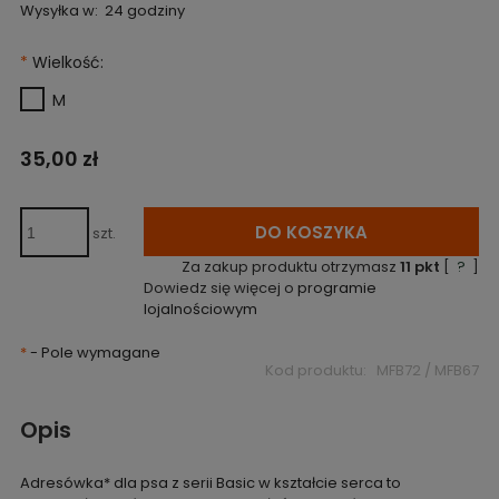
Wysyłka w:
24 godziny
*
Wielkość:
M
35,00 zł
DO KOSZYKA
szt.
Za zakup produktu otrzymasz
11
pkt
[
?
]
Dowiedz się więcej o
programie
lojalnościowym
*
- Pole wymagane
Kod produktu:
MFB72 / MFB67
Opis
Adresówka* dla psa z serii Basic w kształcie serca to