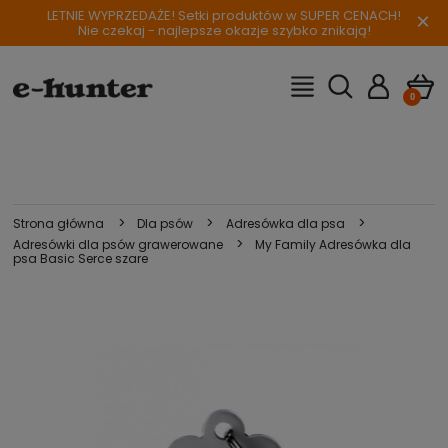
LETNIE WYPRZEDAŻE! Setki produktów w SUPER CENACH!
×
Nie czekaj - najlepsze okazje szybko znikają!
>
>
>
Strona główna
Dla psów
Adresówka dla psa
>
Adresówki dla psów grawerowane
My Family Adresówka dla
psa Basic Serce szare