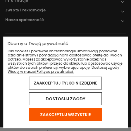
Informacje
Zwroty i reklamacje
Nasza społeczność
Dbamy o Twoją prywatność
Nadzór nad obrotem produktami
leczniczymi weterynaryjnymi sprawuje
Pliki cookies i pokrewne im technologie umożliwiają poprawne
działanie strony i pomagają nam dostosować ofertę do Twoich
Wojewódzki Inspektorat Weterynarii w
potrzeb. Możesz zaakceptować wykorzystanie przez nas
Katowicach
.
wszystkich tych plików i przejść do sklepu lub dostosować użycie
plików do swoich preferencji, wybierając opcję "Dostosuj zgody".
Więcej w naszej Polityce prywatności.
ZAAKCEPTUJ TYLKO NIEZBĘDNE
© 2024 Eco Life Group. Wszystkie prawa zastrzeżone.
Sklep internetowy Shoper.pl
DOSTOSUJ ZGODY
ZAAKCEPTUJ WSZYSTKIE