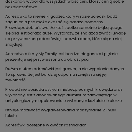
doskonały wybór dla wszystkich właścicieli, którzy cenią sobie
bezpieczeństwo.
Adresówka to niewielki gadżet, który w razie ucieczki bądź
zagubienia psa może okazać się bardzo pomocny.
Prawdopodobieństwo, że ktoś spotka samotnie błąkającego
się psa jest bardzo duże. Wystarczy, że znalazca zwróci uwagę
na przywieszoną adresówkę i odczyta dane, które się na niej
znajdują.
Adresówka firmy My Family jest bardzo elegancka i pięknie
prezentuje się przywieszona do obroży psa.
Dużym atutem adresówki jest grawer, a nie wypalanie danych.
To sprawia, że jest bardziej odporna i zwiększa się jej
żywotność.
Produkt nie posiada ostrych i niebezpiecznych krawędzi oraz
wykonany jest z anodowanego aluminium zamkniętego w
antyalergicznym opakowaniu o wybranym kształcie i kolorze.
Istnieje możliwość wygrawerowania maksymalnie 2 linijek
tekstu.
Adresówki dostępne w dwóch rozmiarach