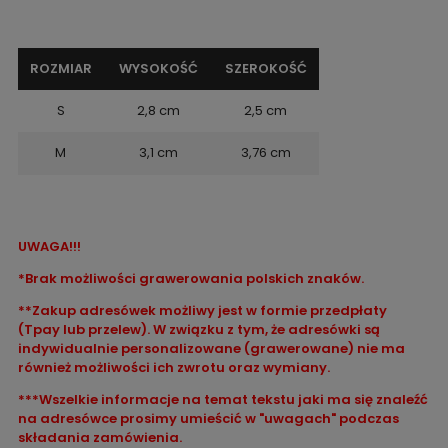
ROZMIAR
WYSOKOŚĆ
SZEROKOŚĆ
S
2,8 cm
2,5 cm
M
3,1 cm
3,76 cm
UWAGA!!!
*Brak możliwości grawerowania polskich znaków.
**Zakup adresówek możliwy jest w formie przedpłaty
(Tpay lub przelew). W związku z tym, że adresówki są
indywidualnie personalizowane (grawerowane) nie ma
również możliwości ich zwrotu oraz wymiany.
***Wszelkie informacje na temat tekstu jaki ma się znaleźć
na adresówce prosimy umieścić w "uwagach" podczas
składania zamówienia.