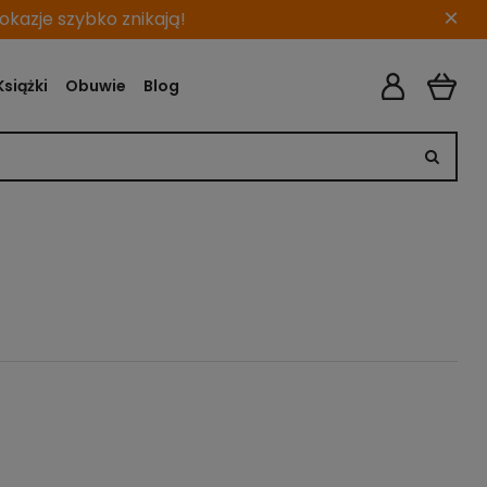
×
kazje szybko znikają!
Książki
Obuwie
Blog