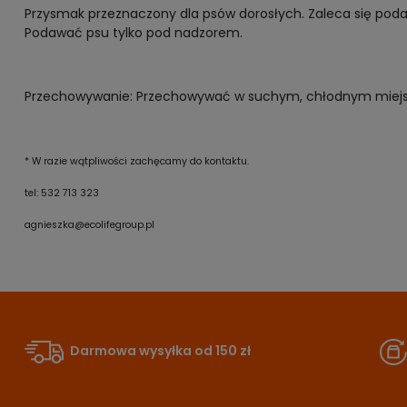
Przysmak przeznaczony dla psów dorosłych. Zaleca się poda
Podawać psu tylko pod nadzorem.
Przechowywanie: Przechowywać w suchym, chłodnym miejs
* W razie wątpliwości zachęcamy do kontaktu.
tel: 532 713 323
agnieszka@ecolifegroup.pl
Darmowa wysyłka od 150 zł