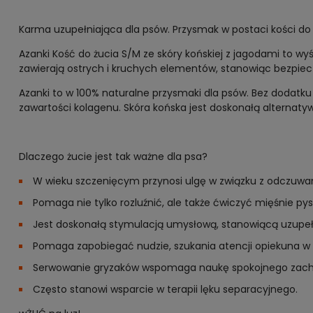
Karma uzupełniająca dla psów. Przysmak w postaci kości do 
Azanki Kość do żucia S/M ze skóry końskiej z jagodami to wyś
zawierają ostrych i kruchych elementów, stanowiąc bezpiec
Azanki to w 100% naturalne przysmaki dla psów. Bez dodatku
zawartości kolagenu. Skóra końska jest doskonałą alternaty
Dlaczego żucie jest tak ważne dla psa?
W wieku szczenięcym przynosi ulgę w związku z odczu
Pomaga nie tylko rozluźnić, ale także ćwiczyć mięśnie p
Jest doskonałą stymulacją umysłową, stanowiącą uzupełni
Pomaga zapobiegać nudzie, szukania atencji opiekuna w
Serwowanie gryzaków wspomaga naukę spokojnego zachowy
Często stanowi wsparcie w terapii lęku separacyjnego.