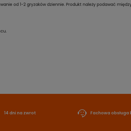
wanie od 1-2 gryzaków dziennie. Produkt należy podawać między
cu.
14 dni na zwrot
Fachowa obsługa k