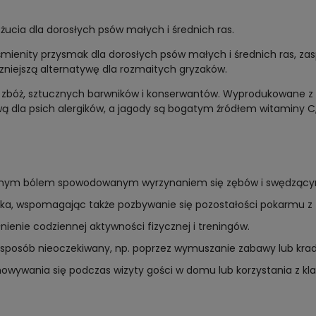
żucia dla dorosłych psów małych i średnich ras.
mienity przysmak dla dorosłych psów małych i średnich ras, zaspo
zniejszą alternatywę dla rozmaitych gryzaków.
 zbóż, sztucznych barwników i konserwantów. Wyprodukowane z wy
wą dla psich alergików, a jagody są bogatym źródłem witaminy 
wanym bólem spowodowanym wyrzynaniem się zębów i swędzącym
yska, wspomagając także pozbywanie się pozostałości pokarmu z
enie codziennej aktywności fizycznej i treningów.
 sposób nieoczekiwany, np. poprzez wymuszanie zabawy lub krad
wania się podczas wizyty gości w domu lub korzystania z klat