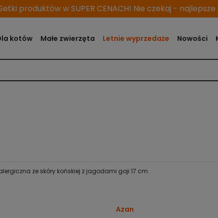
etki produktów w SUPER CENACH! Nie czekaj - najlepsze o
Dla kotów
Małe zwierzęta
Letnie wyprzedaże
Nowości
lergiczna ze skóry końskiej z jagodami goji 17 cm
Azan