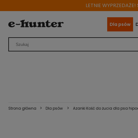
LETNIE WYPRZEDAŻE! S
Dla psów
>
>
Strona główna
Dla psów
Azanki Kość do żucia dla psa hipoa