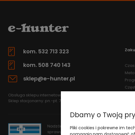
Zak
kom. 532 713 323
kom. 508 740 143
Czas 
Meto
sklep@e-hunter.pl
Prog
Częs
Obsługa sklepu internetowego: pn.-pt 7.30-15.30
Sklep stacjonarny: pn.-pt. 7.30-15.30
Dbamy o Twoją pr
Nadzór nad obrotem produktami leczniczym
Pliki cookies i pokrewne im tec
sprawuje
Wojewódzki Inspektorat Weterynar
pomagają nam dostosować ofe