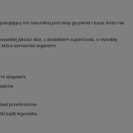
kajający ich naturalną potrzebę gryzienia i żucia. Kości nie
sokiej jakości skór, z dodatkiem superfoods, o wysokiej
C, która wzmacnia organizm.
i dziąsłami.
 zębów.
zież przedmiotów.
ki bądź legowiska.