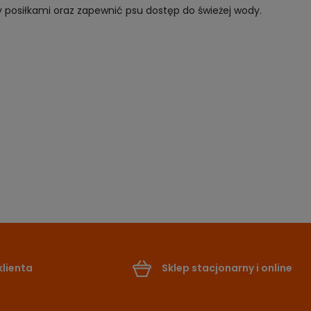
 posiłkami oraz zapewnić psu dostęp do świeżej wody.
lienta
Sklep stacjonarny i online