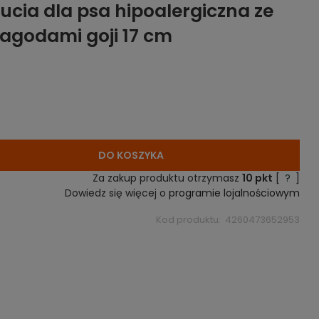
ucia dla psa hipoalergiczna ze
 jagodami goji 17 cm
DO KOSZYKA
Za zakup produktu otrzymasz
10
pkt
[
?
]
Dowiedz się więcej o
programie lojalnościowym
Kod produktu:
4260473652953