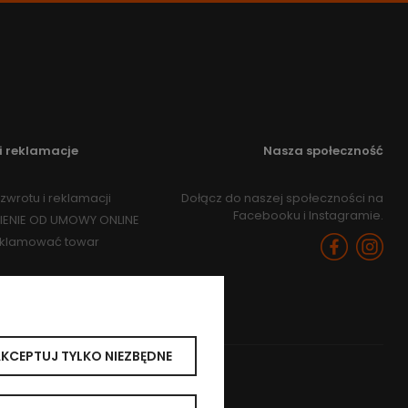
i reklamacje
Nasza społeczność
zwrotu i reklamacji
Dołącz do naszej społeczności na
Facebooku i Instagramie.
IENIE OD UMOWY ONLINE
eklamować towar
KCEPTUJ TYLKO NIEZBĘDNE