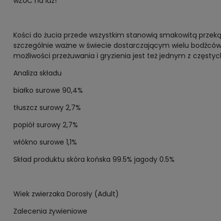
wŻUĆ na luz!
Kości do żucia przede wszystkim stanowią smakowitą przeką
szczególnie ważne w świecie dostarczającym wielu bodźców.
możliwości przeżuwania i gryzienia jest też jednym z częsty
Analiza składu
białko surowe 90,4%
tłuszcz surowy 2,7%
popiół surowy 2,7%
włókno surowe 1,1%
Skład produktu skóra końska 99.5% jagody 0.5%
Wiek zwierzaka Dorosły (Adult)
Zalecenia żywieniowe