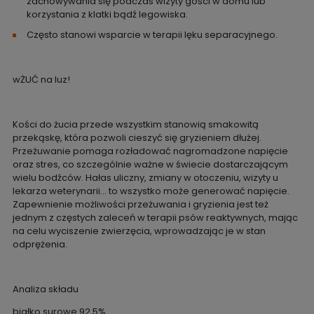
zachowywania się podczas wizyty gości w domu lub
korzystania z klatki bądź legowiska.
Często stanowi wsparcie w terapii lęku separacyjnego.
wŻUĆ na luz!
Kości do żucia przede wszystkim stanowią smakowitą
przekąskę, która pozwoli cieszyć się gryzieniem dłużej.
Przeżuwanie pomaga rozładować nagromadzone napięcie
oraz stres, co szczególnie ważne w świecie dostarczającym
wielu bodźców. Hałas uliczny, zmiany w otoczeniu, wizyty u
lekarza weterynarii… to wszystko może generować napięcie.
Zapewnienie możliwości przeżuwania i gryzienia jest też
jednym z częstych zaleceń w terapii psów reaktywnych, mając
na celu wyciszenie zwierzęcia, wprowadzając je w stan
odprężenia.
Analiza składu
białko surowe 92,5%