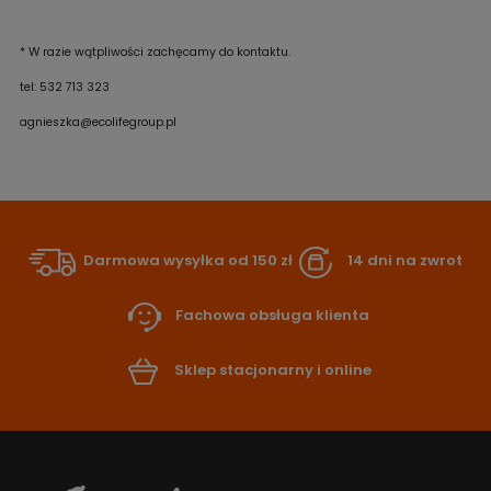
* W razie wątpliwości zachęcamy do kontaktu.
tel: 532 713 323
agnieszka@ecolifegroup.pl
Darmowa wysyłka od 150 zł
14 dni na zwrot
Fachowa obsługa klienta
Sklep stacjonarny i online