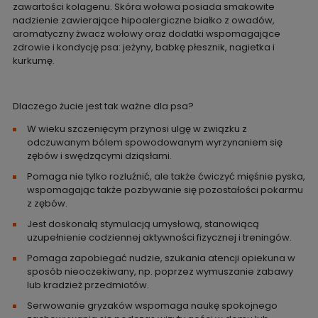
zawartości kolagenu. Skóra wołowa posiada smakowite
nadzienie zawierające hipoalergiczne białko z owadów,
aromatyczny żwacz wołowy oraz dodatki wspomagające
zdrowie i kondycję psa: jeżyny, babkę płesznik, nagietka i
kurkumę.
Dlaczego żucie jest tak ważne dla psa?
W wieku szczenięcym przynosi ulgę w związku z
odczuwanym bólem spowodowanym wyrzynaniem się
zębów i swędzącymi dziąsłami.
Pomaga nie tylko rozluźnić, ale także ćwiczyć mięśnie pyska,
wspomagając także pozbywanie się pozostałości pokarmu
z zębów.
Jest doskonałą stymulacją umysłową, stanowiącą
uzupełnienie codziennej aktywności fizycznej i treningów.
Pomaga zapobiegać nudzie, szukania atencji opiekuna w
sposób nieoczekiwany, np. poprzez wymuszanie zabawy
lub kradzież przedmiotów.
Serwowanie gryzaków wspomaga naukę spokojnego