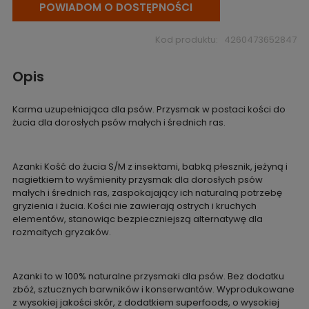
POWIADOM O DOSTĘPNOŚCI
Kod produktu:
4260473652847
Opis
Karma uzupełniająca dla psów. Przysmak w postaci kości do
żucia dla dorosłych psów małych i średnich ras.
Azanki Kość do żucia S/M z insektami, babką płesznik, jeżyną i
nagietkiem to wyśmienity przysmak dla dorosłych psów
małych i średnich ras, zaspokajający ich naturalną potrzebę
gryzienia i żucia. Kości nie zawierają ostrych i kruchych
elementów, stanowiąc bezpieczniejszą alternatywę dla
rozmaitych gryzaków.
Azanki to w 100% naturalne przysmaki dla psów. Bez dodatku
zbóż, sztucznych barwników i konserwantów. Wyprodukowane
z wysokiej jakości skór, z dodatkiem superfoods, o wysokiej