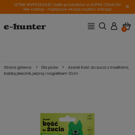
LETNIE WYPRZEDAŻE! Setki produktów w SUPER CENACH!
×
Nie czekaj - najlepsze okazje szybko znikają!
>
>
Strona główna
Dla psów
Azanki Kość do żucia z insektami,
babką płesznik, jeżyną i nagietkiem 12cm