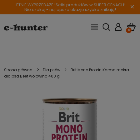
LETNIE WYPRZEDAŻE! Setki produktów w SUPER CENACH!
×
Nie czekaj - najlepsze okazje szybko znikają!
>
>
Strona główna
Dla psów
Brit Mono Protein Karma mokra
dla psa Beef wołowina 400 g