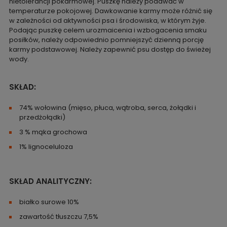
nietolerancji pokarmowej. Puszkę należy podawać w
temperaturze pokojowej. Dawkowanie karmy może różnić się
w zależności od aktywności psa i środowiska, w którym żyje.
Podając puszkę celem urozmaicenia i wzbogacenia smaku
posiłków, należy odpowiednio pomniejszyć dzienną porcję
karmy podstawowej. Należy zapewnić psu dostęp do świeżej
wody.
SKŁAD:
74% wołowina (mięso, płuca, wątroba, serca, żołądki i
przedżołądki)
3 % mąka grochowa
1% lignoceluloza
SKŁAD ANALITYCZNY:
białko surowe 10%
zawartość tłuszczu 7,5%