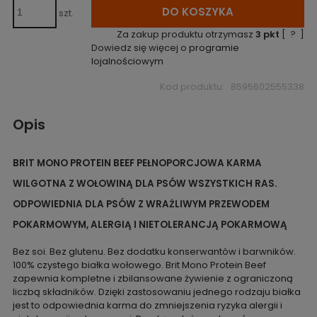
DO KOSZYKA
szt.
Za zakup produktu otrzymasz
3
pkt
[
?
]
Dowiedz się więcej o
programie
lojalnościowym
Kod produktu:
8595602555338
Opis
BRIT MONO PROTEIN BEEF
PEŁNOPORCJOWA KARMA
WILGOTNA Z WOŁOWINĄ DLA PSÓW WSZYSTKICH RAS.
ODPOWIEDNIA DLA PSÓW Z WRAŻLIWYM PRZEWODEM
POKARMOWYM, ALERGIĄ I NIETOLERANCJĄ POKARMOWĄ
Bez soi. Bez glutenu. Bez dodatku konserwantów i barwników.
100% czystego białka wołowego. Brit Mono Protein Beef
zapewnia kompletne i zbilansowane żywienie z ograniczoną
liczbą składników. Dzięki zastosowaniu jednego rodzaju białka
jest to odpowiednia karma do zmniejszenia ryzyka alergii i