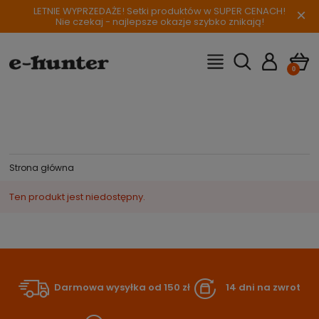
LETNIE WYPRZEDAŻE! Setki produktów w SUPER CENACH!
×
Nie czekaj - najlepsze okazje szybko znikają!
Strona główna
Ten produkt jest niedostępny.
Darmowa wysyłka od 150 zł
14 dni na zwrot