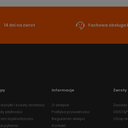
14 dni na zwrot
Fachowa obsługa k
upy
Informacje
Zwroty 
wysyłki i koszty dostawy
O sklepie
Zasady 
dy płatności
Polityka prywatności
ODSTĄP
ram lojalnościowy
Regulamin sklepu
Chcę r
te pytania
Kontakt