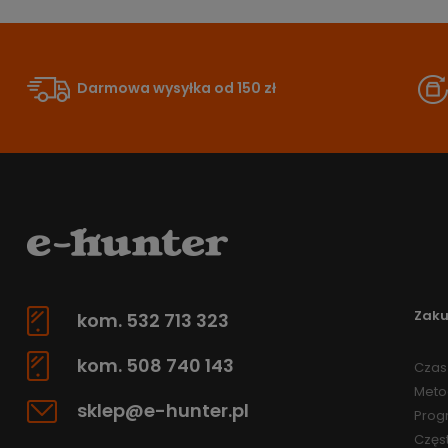
Darmowa wysyłka od 150 zł
Zak
kom. 532 713 323
kom. 508 740 143
Czas 
Meto
sklep@e-hunter.pl
Prog
Częs