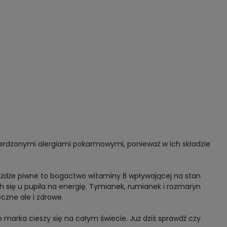
ierdzonymi alergiami pokarmowymi, ponieważ w ich składzie
rożdże piwne to bogactwo witaminy B wpływającej na stan
 się u pupila na energię. Tymianek, rumianek i rozmaryn
czne ale i zdrowe.
 marka cieszy się na całym świecie. Już dziś sprawdź czy