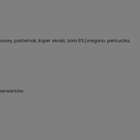
owy, pasternak, koper włoski, zioła 6%(oregano, pietruszka,
nserwantów.