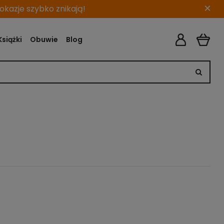
×
kazje szybko znikają!
Książki
Obuwie
Blog