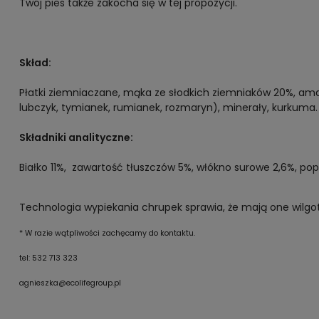
Twój pies także zakocha się w tej propozycji.
Skład:
Płatki ziemniaczane, mąka ze słodkich ziemniaków 20%, amara
lubczyk, tymianek, rumianek, rozmaryn), minerały, kurkuma.
Składniki analityczne:
Białko 11%, zawartość tłuszczów 5%, włókno surowe 2,6%, popi
Technologia wypiekania chrupek sprawia, że mają one wilgo
* W razie wątpliwości zachęcamy do kontaktu.
tel: 532 713 323
agnieszka@ecolifegroup.pl