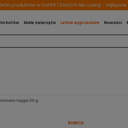
etki produktów w SUPER CENACH! Nie czekaj - najlepsze o
Dla kotów
Małe zwierzęta
Letnie wyprzedaże
Nowości
riańskie Veggie 210 g
BUBECK