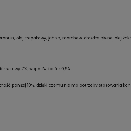
ntus, olej rzepakowy, jabłka, marchew, drożdże piwne, olej kokos
ół surowy 7%, wapń 1%, fosfor 0,6%.
tność poniżej 10%, dzięki czemu nie ma potrzeby stosowania ko