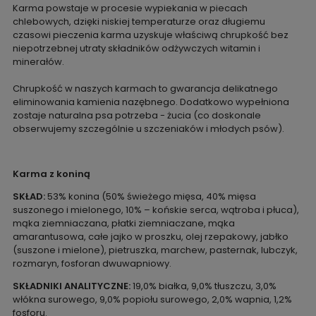
Karma powstaje w procesie wypiekania w piecach
chlebowych, dzięki niskiej temperaturze oraz długiemu
czasowi pieczenia karma uzyskuje właściwą chrupkość bez
niepotrzebnej utraty składników odżywczych witamin i
minerałów.
Chrupkość w naszych karmach to gwarancja delikatnego
eliminowania kamienia nazębnego. Dodatkowo wypełniona
zostaje naturalna psa potrzeba - żucia (co doskonale
obserwujemy szczególnie u szczeniaków i młodych psów).
Karma z koniną
SKŁAD:
53% konina (50% świeżego mięsa, 40% mięsa
suszonego i mielonego, 10% – końskie serca, wątroba i płuca),
mąka ziemniaczana, płatki ziemniaczane, mąka
amarantusowa, całe jajko w proszku, olej rzepakowy, jabłko
(suszone i mielone), pietruszka, marchew, pasternak, lubczyk,
rozmaryn, fosforan dwuwapniowy.
SKŁADNIKI ANALITYCZNE:
19,0% białka, 9,0% tłuszczu, 3,0%
włókna surowego, 9,0% popiołu surowego, 2,0% wapnia, 1,2%
fosforu.