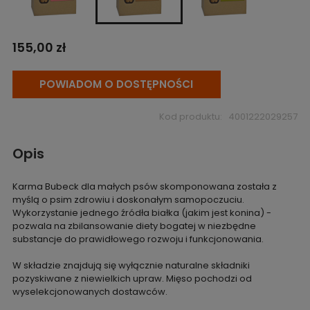
155,00 zł
POWIADOM O DOSTĘPNOŚCI
Kod produktu:
4001222029257
Opis
Karma Bubeck dla małych psów skomponowana została z
myślą o psim zdrowiu i doskonałym samopoczuciu.
Wykorzystanie jednego źródła białka (jakim jest konina) -
pozwala na zbilansowanie diety bogatej w niezbędne
substancje do prawidłowego rozwoju i funkcjonowania.
W składzie znajdują się wyłącznie naturalne składniki
pozyskiwane z niewielkich upraw. Mięso pochodzi od
wyselekcjonowanych dostawców.