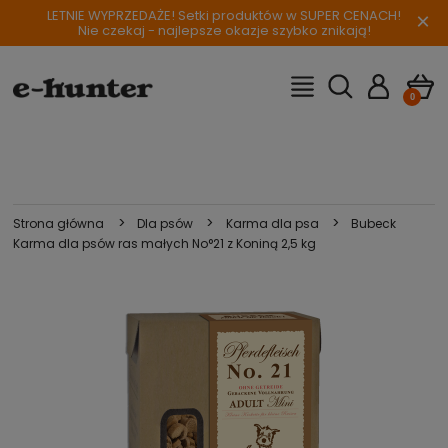
LETNIE WYPRZEDAŻE! Setki produktów w SUPER CENACH!
×
Nie czekaj - najlepsze okazje szybko znikają!
>
>
>
Strona główna
Dla psów
Karma dla psa
Bubeck
Karma dla psów ras małych No°21 z Koniną 2,5 kg