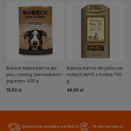
Bubeck Mokra karma dla
Bubeck Karma dla psów ras
psa z koniną, ziemniakami i
małych No°21 z Koniną 700
jogurtem 400 g
g
19,50 zł
46,50 zł
Darmowa wysyłka od 150 zł
14 dni na zwrot