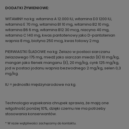
DODATKI ŻYWIENIOWE:
WITAMINY na kg: witamina A 12.000 IU, witamina D3 1200 IU,
witamina E 70 mg, witamina B1 10 mg, witamina B2 10 mg,
witamina B6 6 mg, witamina B12 30 mcg, niacyna 40 mg,
witamina C 140 mg, kwas pantotenowy jako D-pantotenian
wapnia 8 mg, biotyna 250 mcg, kwas foliowy 2 mg.
PIERWIASTKI ŚLADOWE na kg:
Żelazo w postaci siarczanu
żelazawego 175 mg, miedź jako siarczan miedzi (II) 10 mg/kg,
mangan jako tlenek manganu (II), 20 mg/kg, cynk 125 mg/kg,
jod w postaci jodanu wapnia bezwodnego 2 mg/kg, selen 0,3
mg/kg.
IU = jednostki międzynarodowe na kg.
Technologia wypiekania chrupek sprawia, że mają one
wilgotność poniżej 10%, dzięki czemu nie ma potrzeby
stosowania konserwantów.
* W razie wątpliwości zachęcamy do kontaktu.