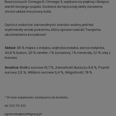
tłuszczowych Omega 6 i Omega 3, wpływa na piękną i lśniąca
sierść twojego pupila. Dodana do tej kociej diety żurawina
chroni układ moczowy kota.
Oprócz walorów zdrowotnych, bardzo ważny jest też
wyśmienity smak pokarmu, który sprawi radość Twojemu
ukochanemu kociakowi!
Skład:
35 % mięso z indyka, wątroba indyka, serca indyków,
42,9 % bulion, 20 % renifer, 1 % żurawina, 1 % minerały, 0,1 % olej z
łososia.
Analiza:
Białko surowe 10,7 %, Zawartość tłuszczu 6,9 %, Popiół
surowy 2,5 %, Włókno surowe 0,4 %, Wilgotność 79 %.
* W razie wątpliwości zachęcamy do kontaktu.
tel: 532 713 323
agnieszka@ecolifegroup.pl