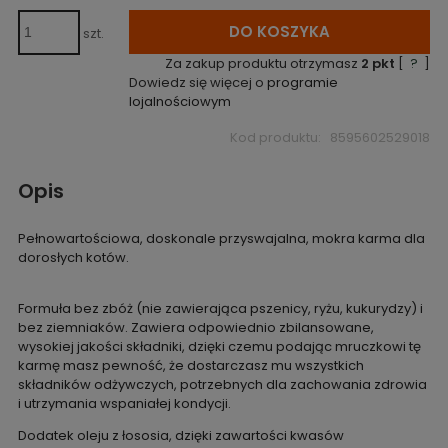
DO KOSZYKA
szt.
Za zakup produktu otrzymasz
2
pkt
[
?
]
Dowiedz się więcej o
programie
lojalnościowym
Kod produktu:
8595602529018
Opis
Pełnowartościowa, doskonale przyswajalna, mokra karma dla
dorosłych kotów.
Formuła bez zbóż (nie zawierająca pszenicy, ryżu, kukurydzy) i
bez ziemniaków. Zawiera odpowiednio zbilansowane,
wysokiej jakości składniki, dzięki czemu podając mruczkowi tę
karmę masz pewność, że dostarczasz mu wszystkich
składników odżywczych, potrzebnych dla zachowania zdrowia
i utrzymania wspaniałej kondycji.
Dodatek oleju z łososia, dzięki zawartości kwasów