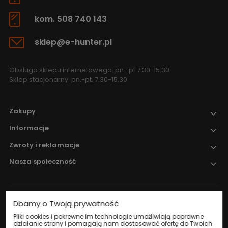
kom. 508 740 143
sklep@e-hunter.pl
Obsługa sklepu internetowego: pn.-pt 7.30-15.30
Sklep stacjonarny: pn.-pt. 7.30-15.30
Zakupy
Informacje
Zwroty i reklamacje
Nasza społeczność
Dbamy o Twoją prywatność
Nadzór nad obrotem produktami
leczniczymi weterynaryjnymi sprawuje
Pliki cookies i pokrewne im technologie umożliwiają poprawne
działanie strony i pomagają nam dostosować ofertę do Twoich
Wojewódzki Inspektorat Weterynarii w