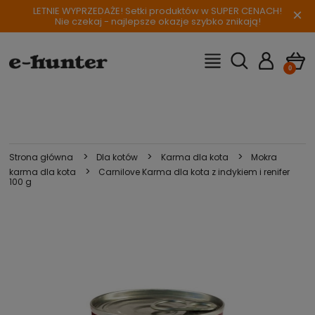
LETNIE WYPRZEDAŻE! Setki produktów w SUPER CENACH!
×
Nie czekaj - najlepsze okazje szybko znikają!
>
>
>
Strona główna
Dla kotów
Karma dla kota
Mokra
>
karma dla kota
Carnilove Karma dla kota z indykiem i renifer
100 g