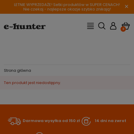
LETNIE WYPRZEDAŻE! Setki produktów w SUPER CENACH!
×
Nie czekaj - najlepsze okazje szybko znikają!
Strona główna
Ten produkt jest niedostępny.
Darmowa wysyłka od 150 zł
14 dni na zwrot