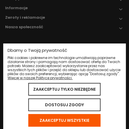
Informacje
Zwroty i reklamacje
Nasza społeczność
Dbamy o Twoją prywatność
Nadzór nad obrotem produktami
leczniczymi weterynaryjnymi sprawuje
Pliki cookies i pokrewne im technologie umożliwiają poprawne
działanie strony i pomagają nam dostosować ofertę do Twoich
Wojewódzki Inspektorat Weterynarii w
potrzeb. Możesz zaakceptować wykorzystanie przez nas
Katowicach
.
wszystkich tych plików i przejść do sklepu lub dostosować użycie
plików do swoich preferencji, wybierając opcję "Dostosuj zgody".
Więcej w naszej Polityce prywatności.
ZAAKCEPTUJ TYLKO NIEZBĘDNE
© 2024 Eco Life Group. Wszystkie prawa zastrzeżone.
Sklep internetowy Shoper.pl
DOSTOSUJ ZGODY
ZAAKCEPTUJ WSZYSTKIE