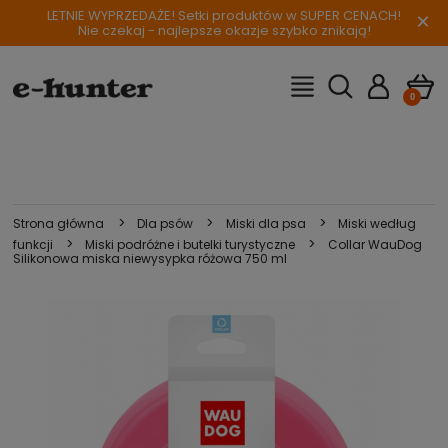
LETNIE WYPRZEDAŻE! Setki produktów w SUPER CENACH!
×
Nie czekaj - najlepsze okazje szybko znikają!
>
>
>
Strona główna
Dla psów
Miski dla psa
Miski według
>
>
funkcji
Miski podróżne i butelki turystyczne
Collar WauDog
Silikonowa miska niewysypka różowa 750 ml