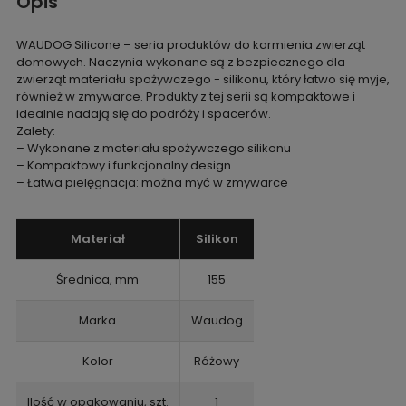
Opis
WAUDOG Silicone – seria produktów do karmienia zwierząt
domowych. Naczynia wykonane są z bezpiecznego dla
zwierząt materiału spożywczego - silikonu, który łatwo się myje,
również w zmywarce. Produkty z tej serii są kompaktowe i
idealnie nadają się do podróży i spacerów.
Zalety:
– Wykonane z materiału spożywczego silikonu
– Kompaktowy i funkcjonalny design
– Łatwa pielęgnacja: można myć w zmywarce
Materiał
Silikon
Średnica, mm
155
Marka
Waudog
Kolor
Różowy
Ilość w opakowaniu, szt.
1