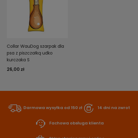
Collar WauDog szarpak dla
psa z piszczałką udko
kurczaka S
26,00 zł
Darmowa wysyłka od 150 zł
14 dni na zwrot
Fachowa obsługa klienta