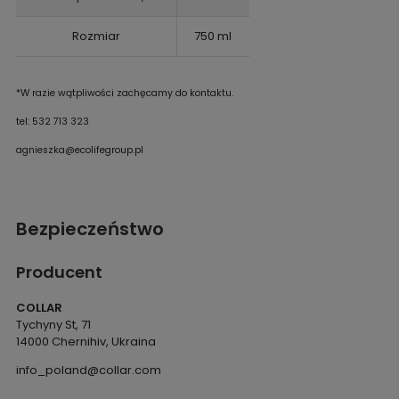
Rozmiar
750 ml
*W razie wątpliwości zachęcamy do kontaktu.
tel: 532 713 323
agnieszka@ecolifegroup.pl
Bezpieczeństwo
Producent
COLLAR
Tychyny St, 71
14000 Chernihiv, Ukraina
info_poland@collar.com