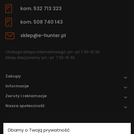
kom. 532 713 323
kom. 508 740 143
sklep@e-hunter.pl
Obsługa sklepu internetowego: pn.-pt 7.30-15.30
Sklep stacjonarny: pn.-pt. 7.30-15.30
Zakupy
Informacje
Zwroty i reklamacje
Nasza społeczność
Dbamy o Twoją prywatność
Nadzór nad obrotem produktami