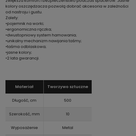
zwiększa komfort i bezpieczeństwo podczas spacerów. Jasne
kolory oszczędzacza pozwolą dobrać akcesoria w zależności
od nastroju i gustu.
Zalety:
•pojemnik na worki;
•ergonomiczna rączka;
•dwustopniowy system hamowania;
•unikalny mechanizm nawijania taśmy;
•taśma odblaskowa;
•jasne kolory;
•2 lata gwarancji.
Materiał
Tworzywo sztuczne
Długość, cm
500
Szerokość, mm
10
Wyposażenie
Metal