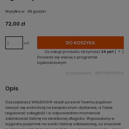
Wysyłka w:
48 godzin
72,00 zł
DO KOSZYKA
szt.
Za zakup produktu otrzymasz
24
pkt
[
?
]
Dowiedz się więcej o
programie
lojalnościowym
Kod produktu:
4823089360515
Opis
Oszczędzacz WAUDOG R-leash pozwoli Twemu pupilowi
cieszyć się wolnością na bezpiecznym dystansie, a Tobie
regulować odległość i w odpowiednim momencie
zablokować taśmę na określonej długości. Wyposażony w
wygodny pojemnik na worki i taśmę odblaskową, co znacznie