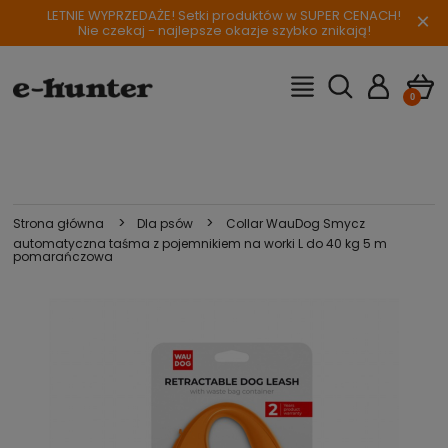
LETNIE WYPRZEDAŻE! Setki produktów w SUPER CENACH!
×
Nie czekaj - najlepsze okazje szybko znikają!
>
>
Strona główna
Dla psów
Collar WauDog Smycz
automatyczna taśma z pojemnikiem na worki L do 40 kg 5 m
pomarańczowa